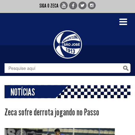
SIGA O ZECA
Toggle
navigati
NOTÍCIAS
Zeca sofre derrota jogando no Passo