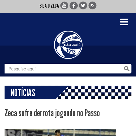
SIGA O ZECA
Toggle
navigati
NOTÍCIAS
Zeca sofre derrota jogando no Passo