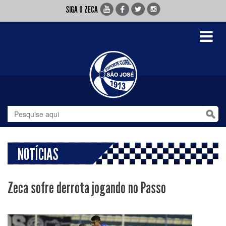
SIGA O ZECA
Toggle
navigati
NOTÍCIAS
Zeca sofre derrota jogando no Passo