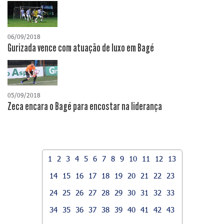
06/09/2018
Gurizada vence com atuação de luxo em Bagé
05/09/2018
Zeca encara o Bagé para encostar na liderança
1
2
3
4
5
6
7
8
9
10
11
12
13
14
15
16
17
18
19
20
21
22
23
24
25
26
27
28
29
30
31
32
33
34
35
36
37
38
39
40
41
42
43