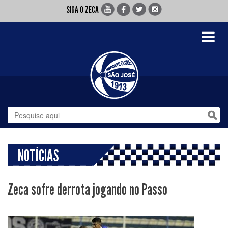
SIGA O ZECA
Toggle
navigati
NOTÍCIAS
Zeca sofre derrota jogando no Passo