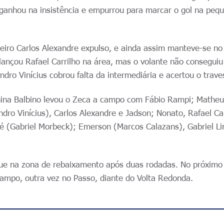
ganhou na insistência e empurrou para marcar o gol na peq
ueiro Carlos Alexandre expulso, e ainda assim manteve-se n
lançou Rafael Carrilho na área, mas o volante não conseguiu
ndro Vinícius cobrou falta da intermediária e acertou o trave
China Balbino levou o Zeca a campo com Fábio Rampi; Mathe
dro Vinícius), Carlos Alexandre e Jadson; Nonato, Rafael Car
é (Gabriel Morbeck); Emerson (Marcos Calazans), Gabriel L
ue na zona de rebaixamento após duas rodadas. No próximo
campo, outra vez no Passo, diante do Volta Redonda.