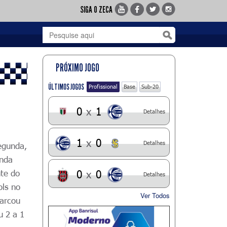
SIGA O ZECA
PRÓXIMO JOGO
ÚLTIMOS JOGOS
Profissional
Base
Sub-20
0
x
1
Detalhes
1
x
0
Detalhes
egunda,
unda
nte do
0
x
0
Detalhes
ols no
Ver Todos
marcou
u 2 a 1