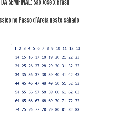
 DA SEMIFINAL: São José x Brasil
ssico no Passo d'Areia neste sábado
1
2
3
4
5
6
7
8
9
10
11
12
13
14
15
16
17
18
19
20
21
22
23
24
25
26
27
28
29
30
31
32
33
34
35
36
37
38
39
40
41
42
43
44
45
46
47
48
49
50
51
52
53
54
55
56
57
58
59
60
61
62
63
64
65
66
67
68
69
70
71
72
73
74
75
76
77
78
79
80
81
82
83