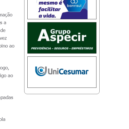
rmação
s a
 de
 vez
bino ao
jogo,
igo ao
apadas
ola