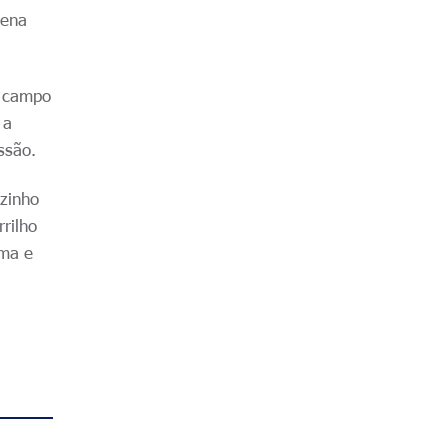
uena
o campo
 a
ssão.
uzinho
rilho
ima e