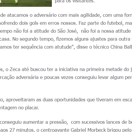
para os visitantes.
 de atacamos o adversário com mais agilidade, com uma fo
ofrendo dois gols em erros nossos. Faz parte do futebol, ma
tempo não foi a atitude do São José, não foi a nossa atitude
asa. No segundo tempo, fizemos alguns ajustes para outra
amos ter sequência com atutude", disse o técnico China Bal
s, o Zeca até buscou ter a iniciativa na primeira metade do 
rcação adversária e poucas vezes conseguiu levar algum per
lado, aproveitaram as duas oportunidades que tiveram em esc
antagem no placar.
conseguiu aumentar a pressão, com sucessivos lances de b
 aos 27 minutos, o centroavante Gabriel Morbeck brigou pelo