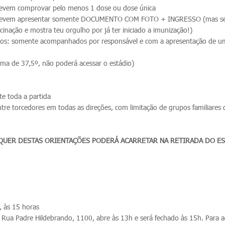
devem comprovar pelo menos 1 dose ou dose única
 devem apresentar somente DOCUMENTO COM FOTO + INGRESSO (mas se
acinação e mostra teu orgulho por já ter iniciado a imunização!)
os: somente acompanhados por responsável e com a apresentação de u
ima de 37,5º, não poderá acessar o estádio)
e toda a partida
tre torcedores em todas as direções, com limitação de grupos familiares
UER DESTAS ORIENTAÇÕES PODERÁ ACARRETAR NA RETIRADA DO E
 às 15 horas
ua Padre Hildebrando, 1100, abre às 13h e será fechado às 15h. Para a