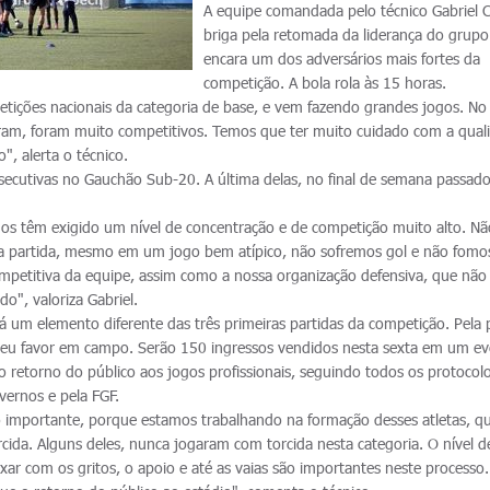
A equipe comandada pelo técnico Gabriel 
briga pela retomada da liderança do grupo
encara um dos adversários mais fortes da
competição. A bola rola às 15 horas.
etições nacionais da categoria de base, e vem fazendo grandes jogos. No
m, foram muito competitivos. Temos que ter muito cuidado com a qual
o", alerta o técnico.
secutivas no Gauchão Sub-20. A última delas, no final de semana passado
os têm exigido um nível de concentração e de competição muito alto. Nã
ma partida, mesmo em um jogo bem atípico, não sofremos gol e não fomo
ompetitiva da equipe, assim como a nossa organização defensiva, que não
do", valoriza Gabriel.
á um elemento diferente das três primeiras partidas da competição. Pela 
a seu favor em campo. Serão 150 ingressos vendidos nesta sexta em um e
o retorno do público aos jogos profissionais, seguindo todos os protocol
overnos e pela FGF.
to importante, porque estamos trabalhando na formação desses atletas, q
da. Alguns deles, nunca jogaram com torcida nesta categoria. O nível d
xar com os gritos, o apoio e até as vaias são importantes neste processo