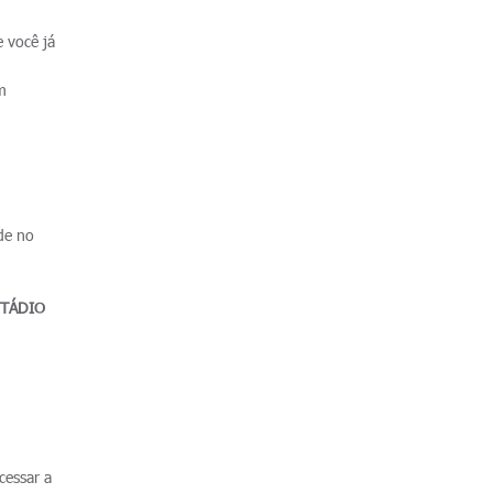
 você já
m
 de no
STÁDIO
cessar a