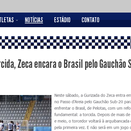
TLETAS
NOTÍCIAS
ESTÁDIO
CONTATO
cida, Zeca encara o Brasil pelo Gauchão 
Neste sábado, a Gurizada do Zeca entra 
no Passo d'Areia pelo Gauchão Sub-20 par
enfrentar o Brasil, de Pelotas, com um refo
fundamental: a torcida. Depois de mais d
e meio, o torcedor voltará à arquibancada
pela primeira vez. E não será em um jogo 