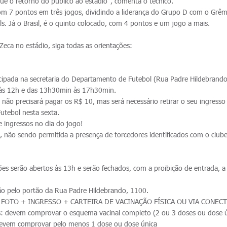
ue o retorno do público ao estádio", comenta o técnico.
m 7 pontos em três jogos, dividindo a liderança do Grupo D com o Grêm
. Já o Brasil, é o quinto colocado, com 4 pontos e um jogo a mais.
eca no estádio, siga todas as orientações:
ada na secretaria do Departamento de Futebol (Rua Padre Hildebrando
é às 12h e das 13h30min às 17h30min.
 não precisará pagar os R$ 10, mas será necessário retirar o seu ingresso
utebol nesta sexta.
e ingressos no dia do jogo!
 não sendo permitida a presença de torcedores identificados com o club
es serão abertos às 13h e serão fechados, com a proibição de entrada, a 
.
ão pelo portão da Rua Padre Hildebrando, 1100.
 FOTO + INGRESSO + CARTEIRA DE VACINAÇÃO FÍSICA OU VIA CONEC
: devem comprovar o esquema vacinal completo (2 ou 3 doses ou dose ú
devem comprovar pelo menos 1 dose ou dose única