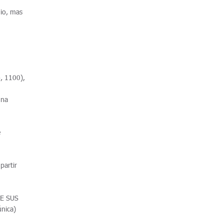
io, mas
, 1100),
 na
e
partir
TE SUS
nica)