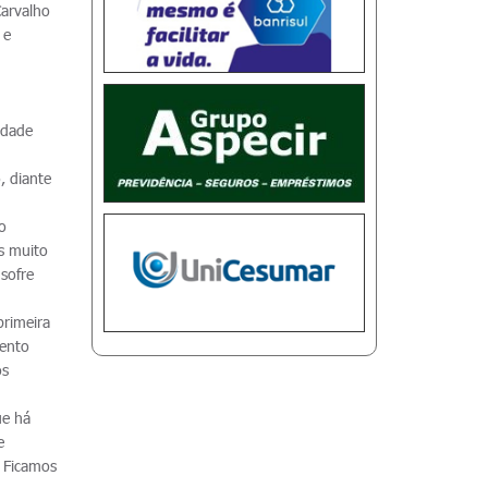
Carvalho
 e
idade
, diante
o
s muito
 sofre
primeira
vento
os
ue há
e
. Ficamos