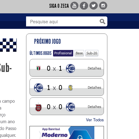
SIGA O ZECA
PRÓXIMO JOGO
ÚLTIMOS JOGOS
Profissional
Base
Sub-20
Sub-
0
x
1
Detalhes
1
x
0
Detalhes
em campo
0
x
0
Detalhes
a
rço
Ver Todos
e um ano
 do Passo
qualquer.