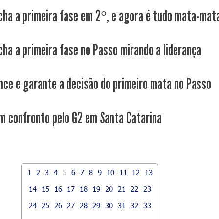
cha a primeira fase em 2°, e agora é tudo mata-mat
cha a primeira fase no Passo mirando a liderança
nce e garante a decisão do primeiro mata no Passo
m confronto pelo G2 em Santa Catarina
1
2
3
4
5
6
7
8
9
10
11
12
13
14
15
16
17
18
19
20
21
22
23
24
25
26
27
28
29
30
31
32
33