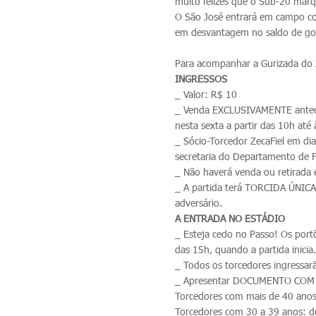
muito felizes que o Sub-20 marq
O São José entrará em campo co
em desvantagem no saldo de gols
Para acompanhar a Gurizada do Z
INGRESSOS
_ Valor: R$ 10
_ Venda EXCLUSIVAMENTE antecip
nesta sexta a partir das 10h at
_ Sócio-Torcedor ZecaFiel em dia
secretaria do Departamento de F
_ Não haverá venda ou retirada 
_ A partida terá TORCIDA ÚNICA,
adversário.
A ENTRADA NO ESTÁDIO
_ Esteja cedo no Passo! Os portõ
das 15h, quando a partida inicia
_ Todos os torcedores ingressar
_ Apresentar DOCUMENTO COM
Torcedores com mais de 40 anos
Torcedores com 30 a 39 anos: 