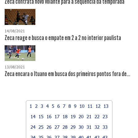
Zeca contrata novo volante para a sequência da temporada
14/08/2021
Zeca reage e busca o empate em 2 a 2 no interior paulista
13/08/2021
Zeca encara o Ituano em busca dos primeiros pontos fora de...
1
2
3
4
5
6
7
8
9
10
11
12
13
14
15
16
17
18
19
20
21
22
23
24
25
26
27
28
29
30
31
32
33
34
35
36
37
38
39
40
41
42
43