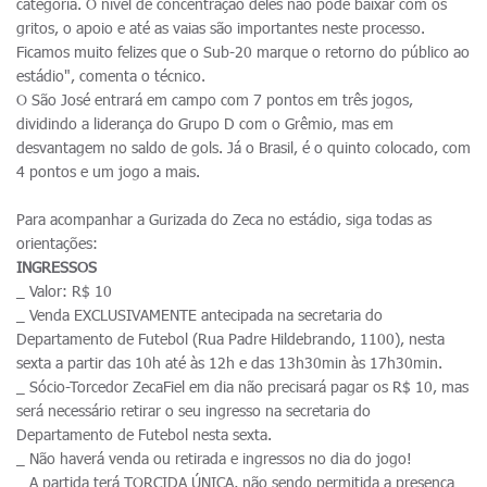
categoria. O nível de concentração deles não pode baixar com os
gritos, o apoio e até as vaias são importantes neste processo.
Ficamos muito felizes que o Sub-20 marque o retorno do público ao
estádio", comenta o técnico.
O São José entrará em campo com 7 pontos em três jogos,
dividindo a liderança do Grupo D com o Grêmio, mas em
desvantagem no saldo de gols. Já o Brasil, é o quinto colocado, com
4 pontos e um jogo a mais.
Para acompanhar a Gurizada do Zeca no estádio, siga todas as
orientações:
INGRESSOS
_ Valor: R$ 10
_ Venda EXCLUSIVAMENTE antecipada na secretaria do
Departamento de Futebol (Rua Padre Hildebrando, 1100), nesta
sexta a partir das 10h até às 12h e das 13h30min às 17h30min.
_ Sócio-Torcedor ZecaFiel em dia não precisará pagar os R$ 10, mas
será necessário retirar o seu ingresso na secretaria do
Departamento de Futebol nesta sexta.
_ Não haverá venda ou retirada e ingressos no dia do jogo!
_ A partida terá TORCIDA ÚNICA, não sendo permitida a presença