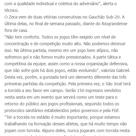
com a qualidade individual e coletiva do adversário", alerta o
técnico.
O Zeca vem de duas vitórias consecutivas no Gauchão Sub-20. A
última delas, no final de semana passado, diante do Riograndense
fora de casa.
"Não tem conforto. Todos os jogos têm exigido um nível de
concentração e de competição muito alto. Não podemos diminuir
isso. Na última partida, mesmo em um jogo bem atípico, não
sofremos gol e não fomos muito pressionados. A parte tática e
competitiva da equipe, assim como a nossa organização defensiva,
que não sofre gols há dois jogos, estão evoluindo", valoriza Gabriel.
Desta vez, porém, a gurizada terá um elemento diferente das três
primeiras partidas da competição. Pela primeira vez, o São José terá
a torcida a seu favor em campo. Serão 150 ingressos vendidos
nesta sexta em um evento que servirá como um teste para o
retorno do público aos jogos profissionais, seguindo todos os
protocolos sanitários estabelecidos pelos governos e pela FGF.
"Ter a torcida no estádio é muito importante, porque estamos
trabalhando na formação desses atletas, que há muito tempo não
jogam com torcida. Alguns deles, nunca jogaram com torcida nesta