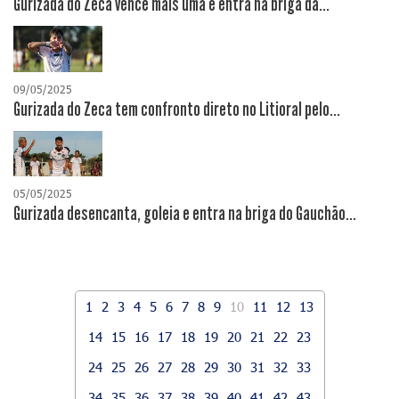
Gurizada do Zeca vence mais uma e entra na briga da...
09/05/2025
Gurizada do Zeca tem confronto direto no Litioral pelo...
05/05/2025
Gurizada desencanta, goleia e entra na briga do Gauchão...
1
2
3
4
5
6
7
8
9
10
11
12
13
14
15
16
17
18
19
20
21
22
23
24
25
26
27
28
29
30
31
32
33
34
35
36
37
38
39
40
41
42
43