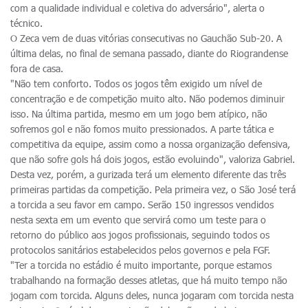
com a qualidade individual e coletiva do adversário", alerta o
técnico.
O Zeca vem de duas vitórias consecutivas no Gauchão Sub-20. A
última delas, no final de semana passado, diante do Riograndense
fora de casa.
"Não tem conforto. Todos os jogos têm exigido um nível de
concentração e de competição muito alto. Não podemos diminuir
isso. Na última partida, mesmo em um jogo bem atípico, não
sofremos gol e não fomos muito pressionados. A parte tática e
competitiva da equipe, assim como a nossa organização defensiva,
que não sofre gols há dois jogos, estão evoluindo", valoriza Gabriel.
Desta vez, porém, a gurizada terá um elemento diferente das três
primeiras partidas da competição. Pela primeira vez, o São José terá
a torcida a seu favor em campo. Serão 150 ingressos vendidos
nesta sexta em um evento que servirá como um teste para o
retorno do público aos jogos profissionais, seguindo todos os
protocolos sanitários estabelecidos pelos governos e pela FGF.
"Ter a torcida no estádio é muito importante, porque estamos
trabalhando na formação desses atletas, que há muito tempo não
jogam com torcida. Alguns deles, nunca jogaram com torcida nesta