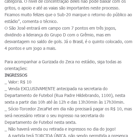
categoria. O nível de concentração deles não pode baixar com os
gritos, o apoio e até as vaias são importantes neste processo.
Ficamos muito felizes que o Sub-20 marque o retorno do público ao
estádio", comenta o técnico.
O São José entrará em campo com 7 pontos em três jogos,
dividindo a liderança do Grupo D com o Grêmio, mas em
desvantagem no saldo de gols. Já o Brasil, é o quinto colocado, com
4 pontos e um jogo a mais.
Para acompanhar a Gurizada do Zeca no estádio, siga todas as
orientações:
INGRESSOS
_ Valor: R$ 10
_ Venda EXCLUSIVAMENTE antecipada na secretaria do
Departamento de Futebol (Rua Padre Hildebrando, 1100), nesta
sexta a partir das 10h até às 12h e das 13h30min às 17h30min.
_ Sócio-Torcedor ZecaFiel em dia não precisará pagar os R$ 10, mas
será necessário retirar o seu ingresso na secretaria do
Departamento de Futebol nesta sexta.
_ Não haverá venda ou retirada e ingressos no dia do jogo!
_ A partida terá TORCIDA ÚNICA, não sendo permitida a presença