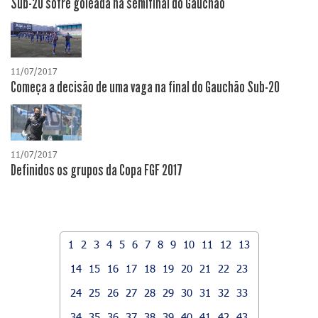
Sub-20 sofre goleada na semifinal do Gauchão
11/07/2017
Começa a decisão de uma vaga na final do Gauchão Sub-20
11/07/2017
Definidos os grupos da Copa FGF 2017
1
2
3
4
5
6
7
8
9
10
11
12
13
14
15
16
17
18
19
20
21
22
23
24
25
26
27
28
29
30
31
32
33
34
35
36
37
38
39
40
41
42
43