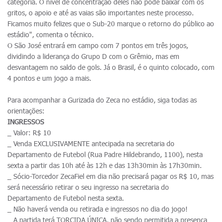
categoria. O nível de concentração deles não pode baixar com os
gritos, o apoio e até as vaias são importantes neste processo.
Ficamos muito felizes que o Sub-20 marque o retorno do público ao
estádio", comenta o técnico.
O São José entrará em campo com 7 pontos em três jogos,
dividindo a liderança do Grupo D com o Grêmio, mas em
desvantagem no saldo de gols. Já o Brasil, é o quinto colocado, com
4 pontos e um jogo a mais.
Para acompanhar a Gurizada do Zeca no estádio, siga todas as
orientações:
INGRESSOS
_ Valor: R$ 10
_ Venda EXCLUSIVAMENTE antecipada na secretaria do
Departamento de Futebol (Rua Padre Hildebrando, 1100), nesta
sexta a partir das 10h até às 12h e das 13h30min às 17h30min.
_ Sócio-Torcedor ZecaFiel em dia não precisará pagar os R$ 10, mas
será necessário retirar o seu ingresso na secretaria do
Departamento de Futebol nesta sexta.
_ Não haverá venda ou retirada e ingressos no dia do jogo!
_ A partida terá TORCIDA ÚNICA, não sendo permitida a presença