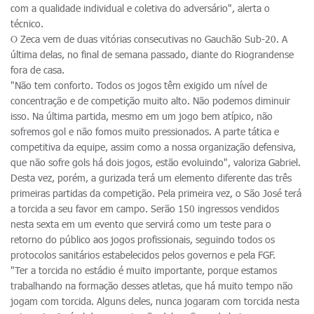
com a qualidade individual e coletiva do adversário", alerta o
técnico.
O Zeca vem de duas vitórias consecutivas no Gauchão Sub-20. A
última delas, no final de semana passado, diante do Riograndense
fora de casa.
"Não tem conforto. Todos os jogos têm exigido um nível de
concentração e de competição muito alto. Não podemos diminuir
isso. Na última partida, mesmo em um jogo bem atípico, não
sofremos gol e não fomos muito pressionados. A parte tática e
competitiva da equipe, assim como a nossa organização defensiva,
que não sofre gols há dois jogos, estão evoluindo", valoriza Gabriel.
Desta vez, porém, a gurizada terá um elemento diferente das três
primeiras partidas da competição. Pela primeira vez, o São José terá
a torcida a seu favor em campo. Serão 150 ingressos vendidos
nesta sexta em um evento que servirá como um teste para o
retorno do público aos jogos profissionais, seguindo todos os
protocolos sanitários estabelecidos pelos governos e pela FGF.
"Ter a torcida no estádio é muito importante, porque estamos
trabalhando na formação desses atletas, que há muito tempo não
jogam com torcida. Alguns deles, nunca jogaram com torcida nesta