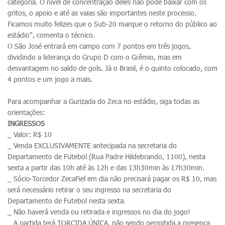
categoria. O nível de concentração deles não pode baixar com os
gritos, o apoio e até as vaias são importantes neste processo.
Ficamos muito felizes que o Sub-20 marque o retorno do público ao
estádio", comenta o técnico.
O São José entrará em campo com 7 pontos em três jogos,
dividindo a liderança do Grupo D com o Grêmio, mas em
desvantagem no saldo de gols. Já o Brasil, é o quinto colocado, com
4 pontos e um jogo a mais.
Para acompanhar a Gurizada do Zeca no estádio, siga todas as
orientações:
INGRESSOS
_ Valor: R$ 10
_ Venda EXCLUSIVAMENTE antecipada na secretaria do
Departamento de Futebol (Rua Padre Hildebrando, 1100), nesta
sexta a partir das 10h até às 12h e das 13h30min às 17h30min.
_ Sócio-Torcedor ZecaFiel em dia não precisará pagar os R$ 10, mas
será necessário retirar o seu ingresso na secretaria do
Departamento de Futebol nesta sexta.
_ Não haverá venda ou retirada e ingressos no dia do jogo!
_ A partida terá TORCIDA ÚNICA, não sendo permitida a presença