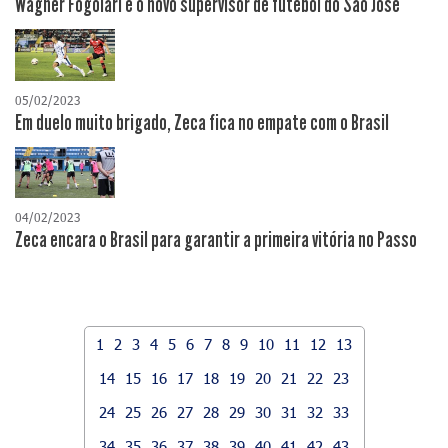
Wagner Fogolari é o novo supervisor de futebol do São José
05/02/2023
Em duelo muito brigado, Zeca fica no empate com o Brasil
04/02/2023
Zeca encara o Brasil para garantir a primeira vitória no Passo
1
2
3
4
5
6
7
8
9
10
11
12
13
14
15
16
17
18
19
20
21
22
23
24
25
26
27
28
29
30
31
32
33
34
35
36
37
38
39
40
41
42
43