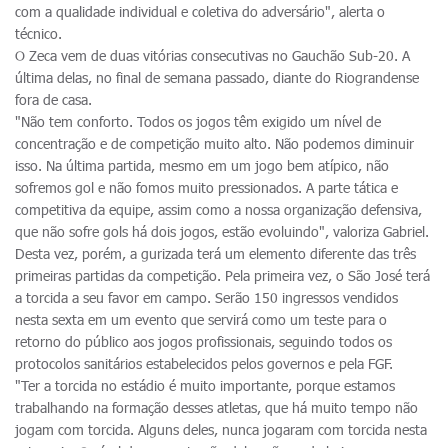
com a qualidade individual e coletiva do adversário", alerta o
técnico.
O Zeca vem de duas vitórias consecutivas no Gauchão Sub-20. A
última delas, no final de semana passado, diante do Riograndense
fora de casa.
"Não tem conforto. Todos os jogos têm exigido um nível de
concentração e de competição muito alto. Não podemos diminuir
isso. Na última partida, mesmo em um jogo bem atípico, não
sofremos gol e não fomos muito pressionados. A parte tática e
competitiva da equipe, assim como a nossa organização defensiva,
que não sofre gols há dois jogos, estão evoluindo", valoriza Gabriel.
Desta vez, porém, a gurizada terá um elemento diferente das três
primeiras partidas da competição. Pela primeira vez, o São José terá
a torcida a seu favor em campo. Serão 150 ingressos vendidos
nesta sexta em um evento que servirá como um teste para o
retorno do público aos jogos profissionais, seguindo todos os
protocolos sanitários estabelecidos pelos governos e pela FGF.
"Ter a torcida no estádio é muito importante, porque estamos
trabalhando na formação desses atletas, que há muito tempo não
jogam com torcida. Alguns deles, nunca jogaram com torcida nesta