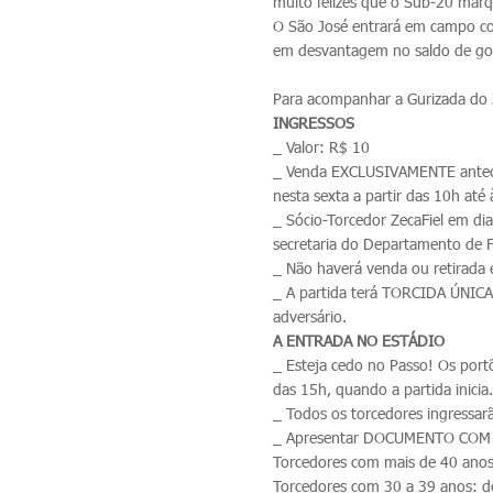
muito felizes que o Sub-20 marq
O São José entrará em campo co
em desvantagem no saldo de gols
Para acompanhar a Gurizada do Z
INGRESSOS
_ Valor: R$ 10
_ Venda EXCLUSIVAMENTE antecip
nesta sexta a partir das 10h at
_ Sócio-Torcedor ZecaFiel em dia
secretaria do Departamento de F
_ Não haverá venda ou retirada 
_ A partida terá TORCIDA ÚNICA,
adversário.
A ENTRADA NO ESTÁDIO
_ Esteja cedo no Passo! Os portõ
das 15h, quando a partida inicia
_ Todos os torcedores ingressar
_ Apresentar DOCUMENTO COM
Torcedores com mais de 40 anos
Torcedores com 30 a 39 anos: 