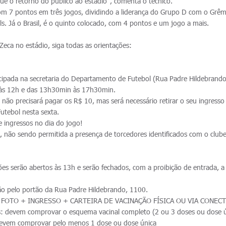
ue o retorno do público ao estádio", comenta o técnico.
m 7 pontos em três jogos, dividindo a liderança do Grupo D com o Grêm
. Já o Brasil, é o quinto colocado, com 4 pontos e um jogo a mais.
eca no estádio, siga todas as orientações:
ada na secretaria do Departamento de Futebol (Rua Padre Hildebrando
é às 12h e das 13h30min às 17h30min.
 não precisará pagar os R$ 10, mas será necessário retirar o seu ingresso
utebol nesta sexta.
e ingressos no dia do jogo!
 não sendo permitida a presença de torcedores identificados com o club
es serão abertos às 13h e serão fechados, com a proibição de entrada, a 
.
ão pelo portão da Rua Padre Hildebrando, 1100.
 FOTO + INGRESSO + CARTEIRA DE VACINAÇÃO FÍSICA OU VIA CONEC
: devem comprovar o esquema vacinal completo (2 ou 3 doses ou dose ú
devem comprovar pelo menos 1 dose ou dose única