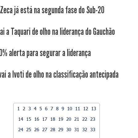
o Zeca já está na segunda fase do Sub-20
ai a Taquari de olho na liderança do Gauchão
0% alerta para segurar a liderança
ai a Ivoti de olho na classificação antecipada
1
2
3
4
5
6
7
8
9
10
11
12
13
14
15
16
17
18
19
20
21
22
23
24
25
26
27
28
29
30
31
32
33