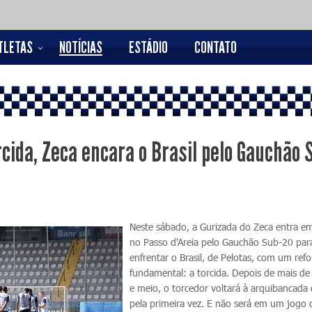
TLETAS
NOTÍCIAS
ESTÁDIO
CONTATO
cida, Zeca encara o Brasil pelo Gauchão 
Neste sábado, a Gurizada do Zeca entra 
no Passo d'Areia pelo Gauchão Sub-20 par
enfrentar o Brasil, de Pelotas, com um refo
fundamental: a torcida. Depois de mais d
e meio, o torcedor voltará à arquibancada
pela primeira vez. E não será em um jogo 