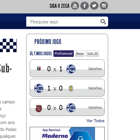
SIGA O ZECA
PRÓXIMO JOGO
ÚLTIMOS JOGOS
Profissional
Base
Sub-20
Sub-
0
x
1
Detalhes
1
x
0
Detalhes
em campo
0
x
0
Detalhes
a
rço
Ver Todos
e um ano
 do Passo
qualquer.