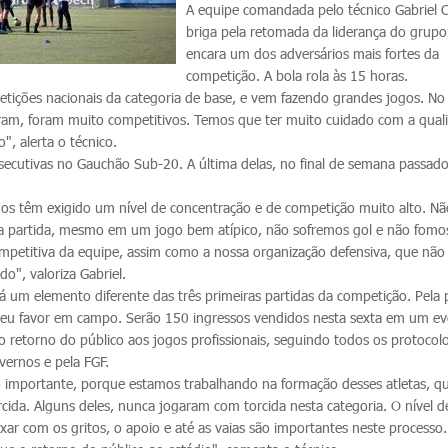
A equipe comandada pelo técnico Gabriel 
briga pela retomada da liderança do grupo
encara um dos adversários mais fortes da
competição. A bola rola às 15 horas.
etições nacionais da categoria de base, e vem fazendo grandes jogos. No
m, foram muito competitivos. Temos que ter muito cuidado com a qual
o", alerta o técnico.
secutivas no Gauchão Sub-20. A última delas, no final de semana passado
os têm exigido um nível de concentração e de competição muito alto. Nã
ma partida, mesmo em um jogo bem atípico, não sofremos gol e não fomo
ompetitiva da equipe, assim como a nossa organização defensiva, que não
do", valoriza Gabriel.
á um elemento diferente das três primeiras partidas da competição. Pela 
a seu favor em campo. Serão 150 ingressos vendidos nesta sexta em um e
o retorno do público aos jogos profissionais, seguindo todos os protocol
overnos e pela FGF.
to importante, porque estamos trabalhando na formação desses atletas, q
da. Alguns deles, nunca jogaram com torcida nesta categoria. O nível d
xar com os gritos, o apoio e até as vaias são importantes neste processo