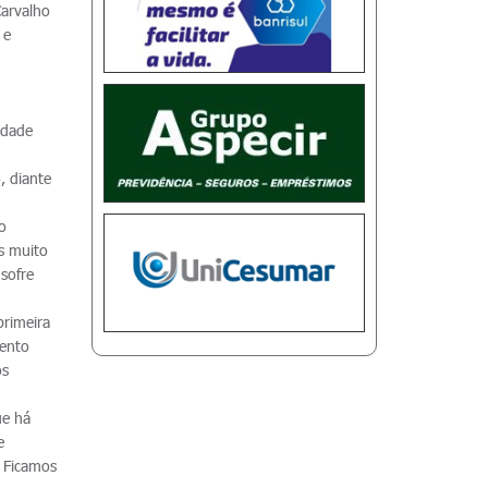
Carvalho
 e
idade
, diante
o
s muito
 sofre
primeira
vento
os
ue há
e
. Ficamos