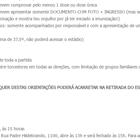
devem comprovar pelo menos 1 dose ou dose única
 devem apresentar somente DOCUMENTO COM FOTO + INGRESSO (mas se
acinação e mostra teu orgulho por já ter iniciado a imunização!)
os: somente acompanhados por responsável e com a apresentação de u
ima de 37,5º, não poderá acessar o estádio)
e toda a partida
tre torcedores em todas as direções, com limitação de grupos familiares
UER DESTAS ORIENTAÇÕES PODERÁ ACARRETAR NA RETIRADA DO E
 às 15 horas
ua Padre Hildebrando, 1100, abre às 13h e será fechado às 15h. Para a