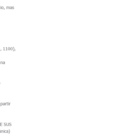
io, mas
, 1100),
 na
e
partir
TE SUS
nica)