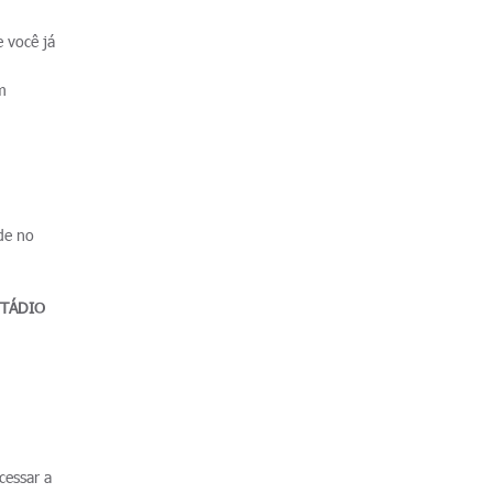
 você já
m
 de no
STÁDIO
cessar a