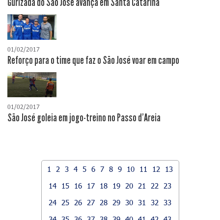
Gurizada do São José avança em Santa Catarina
01/02/2017
Reforço para o time que faz o São José voar em campo
01/02/2017
São José goleia em jogo-treino no Passo d'Areia
1
2
3
4
5
6
7
8
9
10
11
12
13
14
15
16
17
18
19
20
21
22
23
24
25
26
27
28
29
30
31
32
33
34
35
36
37
38
39
40
41
42
43