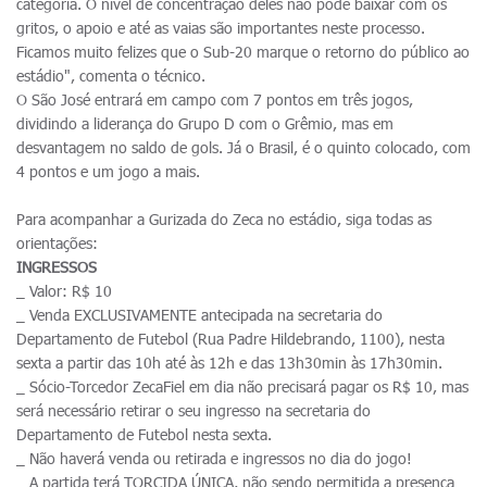
categoria. O nível de concentração deles não pode baixar com os
gritos, o apoio e até as vaias são importantes neste processo.
Ficamos muito felizes que o Sub-20 marque o retorno do público ao
estádio", comenta o técnico.
O São José entrará em campo com 7 pontos em três jogos,
dividindo a liderança do Grupo D com o Grêmio, mas em
desvantagem no saldo de gols. Já o Brasil, é o quinto colocado, com
4 pontos e um jogo a mais.
Para acompanhar a Gurizada do Zeca no estádio, siga todas as
orientações:
INGRESSOS
_ Valor: R$ 10
_ Venda EXCLUSIVAMENTE antecipada na secretaria do
Departamento de Futebol (Rua Padre Hildebrando, 1100), nesta
sexta a partir das 10h até às 12h e das 13h30min às 17h30min.
_ Sócio-Torcedor ZecaFiel em dia não precisará pagar os R$ 10, mas
será necessário retirar o seu ingresso na secretaria do
Departamento de Futebol nesta sexta.
_ Não haverá venda ou retirada e ingressos no dia do jogo!
_ A partida terá TORCIDA ÚNICA, não sendo permitida a presença