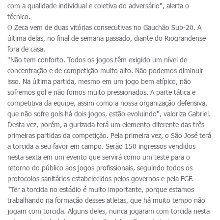
com a qualidade individual e coletiva do adversário", alerta o
técnico.
O Zeca vem de duas vitórias consecutivas no Gauchão Sub-20. A
última delas, no final de semana passado, diante do Riograndense
fora de casa.
"Não tem conforto. Todos os jogos têm exigido um nível de
concentração e de competição muito alto. Não podemos diminuir
isso. Na última partida, mesmo em um jogo bem atípico, não
sofremos gol e não fomos muito pressionados. A parte tática e
competitiva da equipe, assim como a nossa organização defensiva,
que não sofre gols há dois jogos, estão evoluindo", valoriza Gabriel.
Desta vez, porém, a gurizada terá um elemento diferente das três
primeiras partidas da competição. Pela primeira vez, o São José terá
a torcida a seu favor em campo. Serão 150 ingressos vendidos
nesta sexta em um evento que servirá como um teste para o
retorno do público aos jogos profissionais, seguindo todos os
protocolos sanitários estabelecidos pelos governos e pela FGF.
"Ter a torcida no estádio é muito importante, porque estamos
trabalhando na formação desses atletas, que há muito tempo não
jogam com torcida. Alguns deles, nunca jogaram com torcida nesta