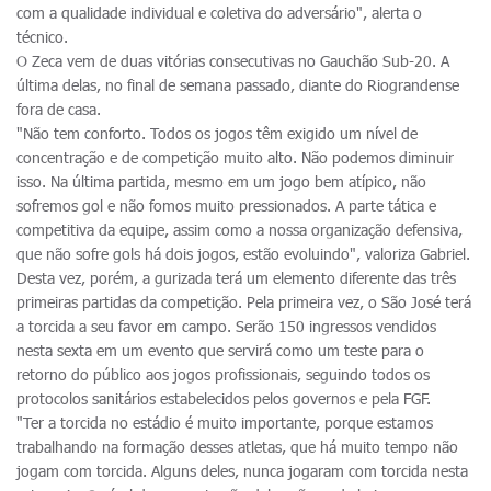
com a qualidade individual e coletiva do adversário", alerta o
técnico.
O Zeca vem de duas vitórias consecutivas no Gauchão Sub-20. A
última delas, no final de semana passado, diante do Riograndense
fora de casa.
"Não tem conforto. Todos os jogos têm exigido um nível de
concentração e de competição muito alto. Não podemos diminuir
isso. Na última partida, mesmo em um jogo bem atípico, não
sofremos gol e não fomos muito pressionados. A parte tática e
competitiva da equipe, assim como a nossa organização defensiva,
que não sofre gols há dois jogos, estão evoluindo", valoriza Gabriel.
Desta vez, porém, a gurizada terá um elemento diferente das três
primeiras partidas da competição. Pela primeira vez, o São José terá
a torcida a seu favor em campo. Serão 150 ingressos vendidos
nesta sexta em um evento que servirá como um teste para o
retorno do público aos jogos profissionais, seguindo todos os
protocolos sanitários estabelecidos pelos governos e pela FGF.
"Ter a torcida no estádio é muito importante, porque estamos
trabalhando na formação desses atletas, que há muito tempo não
jogam com torcida. Alguns deles, nunca jogaram com torcida nesta