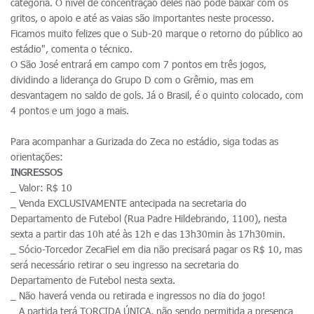
categoria. O nível de concentração deles não pode baixar com os
gritos, o apoio e até as vaias são importantes neste processo.
Ficamos muito felizes que o Sub-20 marque o retorno do público ao
estádio", comenta o técnico.
O São José entrará em campo com 7 pontos em três jogos,
dividindo a liderança do Grupo D com o Grêmio, mas em
desvantagem no saldo de gols. Já o Brasil, é o quinto colocado, com
4 pontos e um jogo a mais.
Para acompanhar a Gurizada do Zeca no estádio, siga todas as
orientações:
INGRESSOS
_ Valor: R$ 10
_ Venda EXCLUSIVAMENTE antecipada na secretaria do
Departamento de Futebol (Rua Padre Hildebrando, 1100), nesta
sexta a partir das 10h até às 12h e das 13h30min às 17h30min.
_ Sócio-Torcedor ZecaFiel em dia não precisará pagar os R$ 10, mas
será necessário retirar o seu ingresso na secretaria do
Departamento de Futebol nesta sexta.
_ Não haverá venda ou retirada e ingressos no dia do jogo!
_ A partida terá TORCIDA ÚNICA, não sendo permitida a presença