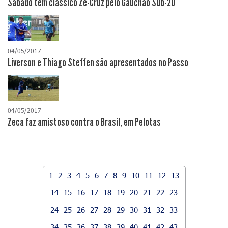
Sábado tem clássico Ze-Cruz pelo Gauchão Sub-20
04/05/2017
Liverson e Thiago Steffen são apresentados no Passo
04/05/2017
Zeca faz amistoso contra o Brasil, em Pelotas
1
2
3
4
5
6
7
8
9
10
11
12
13
14
15
16
17
18
19
20
21
22
23
24
25
26
27
28
29
30
31
32
33
34
35
36
37
38
39
40
41
42
43