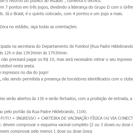
ue o retorno do público ao estádio", comenta o técnico.
m 7 pontos em três jogos, dividindo a liderança do Grupo D com o Grêm
. Já o Brasil, é o quinto colocado, com 4 pontos e um jogo a mais.
eca no estádio, siga todas as orientações:
ada na secretaria do Departamento de Futebol (Rua Padre Hildebrando
é às 12h e das 13h30min às 17h30min.
 não precisará pagar os R$ 10, mas será necessário retirar o seu ingresso
utebol nesta sexta.
e ingressos no dia do jogo!
 não sendo permitida a presença de torcedores identificados com o club
es serão abertos às 13h e serão fechados, com a proibição de entrada, a 
.
ão pelo portão da Rua Padre Hildebrando, 1100.
 FOTO + INGRESSO + CARTEIRA DE VACINAÇÃO FÍSICA OU VIA CONEC
: devem comprovar o esquema vacinal completo (2 ou 3 doses ou dose ú
devem comprovar pelo menos 1 dose ou dose única