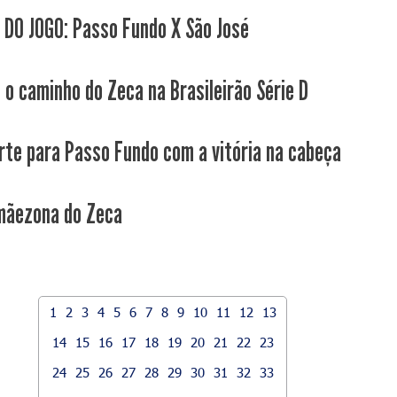
 DO JOGO: Passo Fundo X São José
o o caminho do Zeca na Brasileirão Série D
rte para Passo Fundo com a vitória na cabeça
 mãezona do Zeca
1
2
3
4
5
6
7
8
9
10
11
12
13
14
15
16
17
18
19
20
21
22
23
24
25
26
27
28
29
30
31
32
33