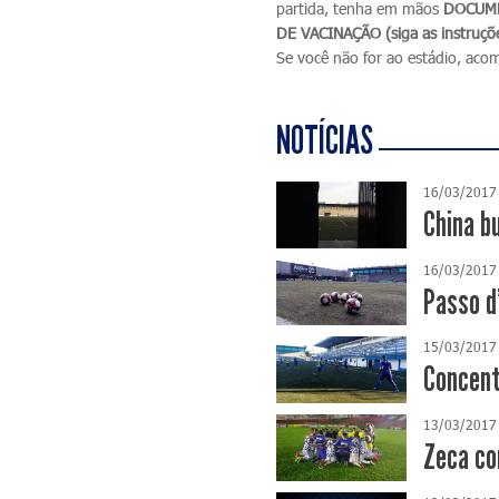
partida, tenha em mãos
DOCUME
DE VACINAÇÃO (siga as instruçõ
Se você não for ao estádio, aco
NOTÍCIAS
16/03/2017
China b
16/03/2017
Passo d'
15/03/2017
Concent
13/03/2017
Zeca co