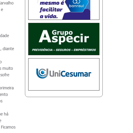
Carvalho
 e
idade
, diante
o
s muito
 sofre
primeira
vento
os
ue há
e
. Ficamos