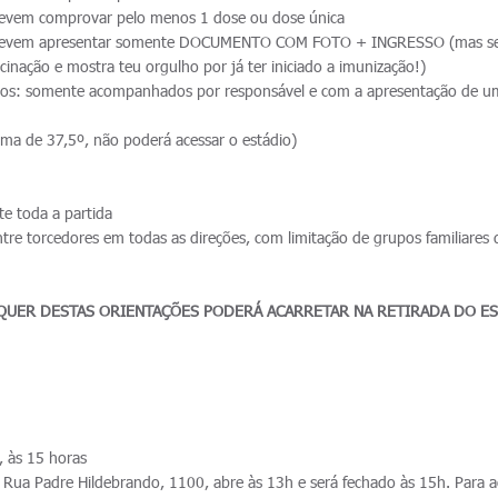
devem comprovar pelo menos 1 dose ou dose única
 devem apresentar somente DOCUMENTO COM FOTO + INGRESSO (mas se
acinação e mostra teu orgulho por já ter iniciado a imunização!)
os: somente acompanhados por responsável e com a apresentação de u
ima de 37,5º, não poderá acessar o estádio)
e toda a partida
tre torcedores em todas as direções, com limitação de grupos familiares
UER DESTAS ORIENTAÇÕES PODERÁ ACARRETAR NA RETIRADA DO E
 às 15 horas
ua Padre Hildebrando, 1100, abre às 13h e será fechado às 15h. Para a