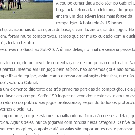
A equipe comandada pelo técnico Gabriel 
briga pela retomada da liderança do grupo
encara um dos adversários mais fortes da
competição. A bola rola às 15 horas.
etições nacionais da categoria de base, e vem fazendo grandes jogos. No
m, foram muito competitivos. Temos que ter muito cuidado com a qual
o", alerta o técnico.
secutivas no Gauchão Sub-20. A última delas, no final de semana passado
os têm exigido um nível de concentração e de competição muito alto. Nã
ma partida, mesmo em um jogo bem atípico, não sofremos gol e não fomo
ompetitiva da equipe, assim como a nossa organização defensiva, que não
do", valoriza Gabriel.
á um elemento diferente das três primeiras partidas da competição. Pela 
a seu favor em campo. Serão 150 ingressos vendidos nesta sexta em um e
o retorno do público aos jogos profissionais, seguindo todos os protocol
overnos e pela FGF.
to importante, porque estamos trabalhando na formação desses atletas, q
da. Alguns deles, nunca jogaram com torcida nesta categoria. O nível d
xar com os gritos, o apoio e até as vaias são importantes neste processo