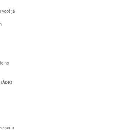
 você já
m
 de no
STÁDIO
cessar a