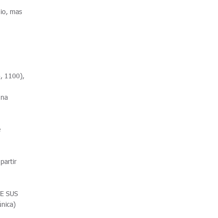
io, mas
, 1100),
 na
e
partir
TE SUS
nica)