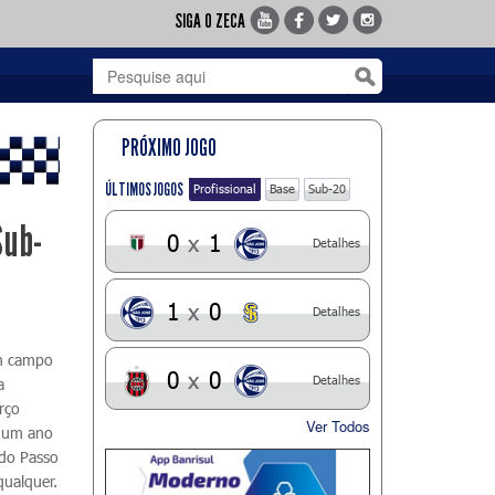
SIGA O ZECA
PRÓXIMO JOGO
ÚLTIMOS JOGOS
Profissional
Base
Sub-20
Sub-
0
x
1
Detalhes
1
x
0
Detalhes
em campo
0
x
0
Detalhes
a
rço
Ver Todos
e um ano
 do Passo
qualquer.