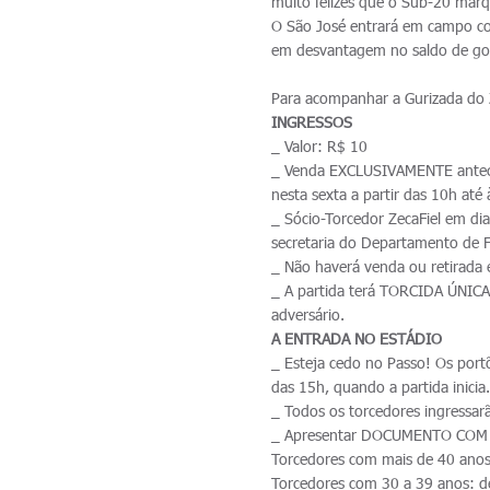
muito felizes que o Sub-20 marq
O São José entrará em campo co
em desvantagem no saldo de gols
Para acompanhar a Gurizada do Z
INGRESSOS
_ Valor: R$ 10
_ Venda EXCLUSIVAMENTE antecip
nesta sexta a partir das 10h at
_ Sócio-Torcedor ZecaFiel em dia
secretaria do Departamento de F
_ Não haverá venda ou retirada 
_ A partida terá TORCIDA ÚNICA,
adversário.
A ENTRADA NO ESTÁDIO
_ Esteja cedo no Passo! Os portõ
das 15h, quando a partida inicia
_ Todos os torcedores ingressar
_ Apresentar DOCUMENTO COM
Torcedores com mais de 40 anos
Torcedores com 30 a 39 anos: 