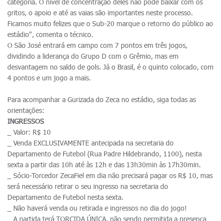
categoria. O nível de concentração deles não pode baixar com os
gritos, o apoio e até as vaias são importantes neste processo.
Ficamos muito felizes que o Sub-20 marque o retorno do público ao
estádio", comenta o técnico.
O São José entrará em campo com 7 pontos em três jogos,
dividindo a liderança do Grupo D com o Grêmio, mas em
desvantagem no saldo de gols. Já o Brasil, é o quinto colocado, com
4 pontos e um jogo a mais.
Para acompanhar a Gurizada do Zeca no estádio, siga todas as
orientações:
INGRESSOS
_ Valor: R$ 10
_ Venda EXCLUSIVAMENTE antecipada na secretaria do
Departamento de Futebol (Rua Padre Hildebrando, 1100), nesta
sexta a partir das 10h até às 12h e das 13h30min às 17h30min.
_ Sócio-Torcedor ZecaFiel em dia não precisará pagar os R$ 10, mas
será necessário retirar o seu ingresso na secretaria do
Departamento de Futebol nesta sexta.
_ Não haverá venda ou retirada e ingressos no dia do jogo!
_ A partida terá TORCIDA ÚNICA, não sendo permitida a presença