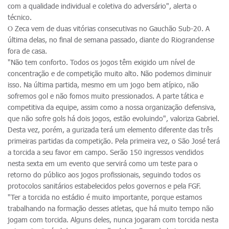
com a qualidade individual e coletiva do adversário", alerta o
técnico.
O Zeca vem de duas vitórias consecutivas no Gauchão Sub-20. A
última delas, no final de semana passado, diante do Riograndense
fora de casa.
"Não tem conforto. Todos os jogos têm exigido um nível de
concentração e de competição muito alto. Não podemos diminuir
isso. Na última partida, mesmo em um jogo bem atípico, não
sofremos gol e não fomos muito pressionados. A parte tática e
competitiva da equipe, assim como a nossa organização defensiva,
que não sofre gols há dois jogos, estão evoluindo", valoriza Gabriel.
Desta vez, porém, a gurizada terá um elemento diferente das três
primeiras partidas da competição. Pela primeira vez, o São José terá
a torcida a seu favor em campo. Serão 150 ingressos vendidos
nesta sexta em um evento que servirá como um teste para o
retorno do público aos jogos profissionais, seguindo todos os
protocolos sanitários estabelecidos pelos governos e pela FGF.
"Ter a torcida no estádio é muito importante, porque estamos
trabalhando na formação desses atletas, que há muito tempo não
jogam com torcida. Alguns deles, nunca jogaram com torcida nesta