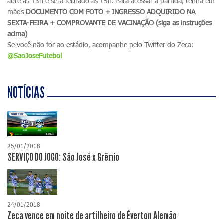
abre às 13h e será fechado às 15h. Para acessar a partida, tenha em
mãos
DOCUMENTO COM FOTO + INGRESSO ADQUIRIDO NA
SEXTA-FEIRA + COMPROVANTE DE VACINAÇÃO (siga as instruções
acima)
Se você não for ao estádio, acompanhe pelo Twitter do Zeca:
@SaoJoseFutebol
NOTÍCIAS
25/01/2018
SERVIÇO DO JOGO: São José x Grêmio
24/01/2018
Zeca vence em noite de artilheiro de Éverton Alemão