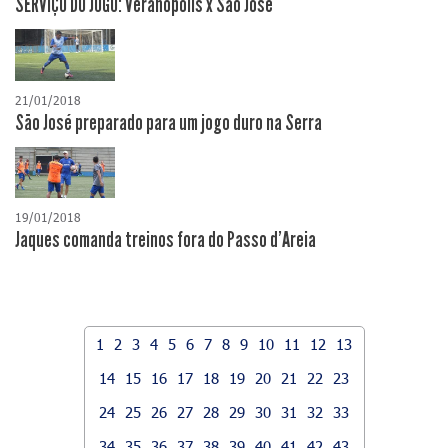
SERVIÇO DO JOGO: Veranópolis x São José
21/01/2018
São José preparado para um jogo duro na Serra
19/01/2018
Jaques comanda treinos fora do Passo d'Areia
1
2
3
4
5
6
7
8
9
10
11
12
13
14
15
16
17
18
19
20
21
22
23
24
25
26
27
28
29
30
31
32
33
34
35
36
37
38
39
40
41
42
43