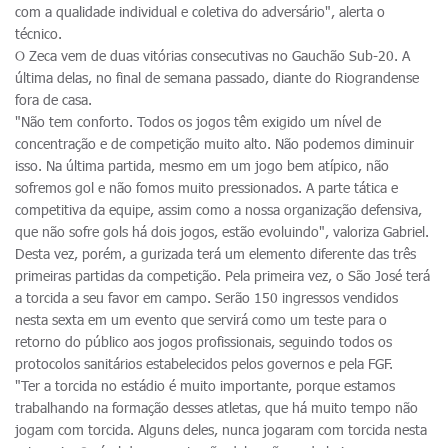
com a qualidade individual e coletiva do adversário", alerta o
técnico.
O Zeca vem de duas vitórias consecutivas no Gauchão Sub-20. A
última delas, no final de semana passado, diante do Riograndense
fora de casa.
"Não tem conforto. Todos os jogos têm exigido um nível de
concentração e de competição muito alto. Não podemos diminuir
isso. Na última partida, mesmo em um jogo bem atípico, não
sofremos gol e não fomos muito pressionados. A parte tática e
competitiva da equipe, assim como a nossa organização defensiva,
que não sofre gols há dois jogos, estão evoluindo", valoriza Gabriel.
Desta vez, porém, a gurizada terá um elemento diferente das três
primeiras partidas da competição. Pela primeira vez, o São José terá
a torcida a seu favor em campo. Serão 150 ingressos vendidos
nesta sexta em um evento que servirá como um teste para o
retorno do público aos jogos profissionais, seguindo todos os
protocolos sanitários estabelecidos pelos governos e pela FGF.
"Ter a torcida no estádio é muito importante, porque estamos
trabalhando na formação desses atletas, que há muito tempo não
jogam com torcida. Alguns deles, nunca jogaram com torcida nesta