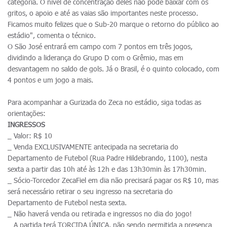
categoria. O nível de concentração deles não pode baixar com os
gritos, o apoio e até as vaias são importantes neste processo.
Ficamos muito felizes que o Sub-20 marque o retorno do público ao
estádio", comenta o técnico.
O São José entrará em campo com 7 pontos em três jogos,
dividindo a liderança do Grupo D com o Grêmio, mas em
desvantagem no saldo de gols. Já o Brasil, é o quinto colocado, com
4 pontos e um jogo a mais.
Para acompanhar a Gurizada do Zeca no estádio, siga todas as
orientações:
INGRESSOS
_ Valor: R$ 10
_ Venda EXCLUSIVAMENTE antecipada na secretaria do
Departamento de Futebol (Rua Padre Hildebrando, 1100), nesta
sexta a partir das 10h até às 12h e das 13h30min às 17h30min.
_ Sócio-Torcedor ZecaFiel em dia não precisará pagar os R$ 10, mas
será necessário retirar o seu ingresso na secretaria do
Departamento de Futebol nesta sexta.
_ Não haverá venda ou retirada e ingressos no dia do jogo!
_ A partida terá TORCIDA ÚNICA, não sendo permitida a presença