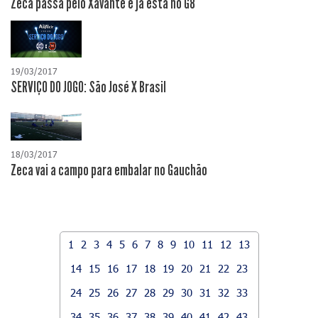
Zeca passa pelo Xavante e já está no G8
19/03/2017
SERVIÇO DO JOGO: São José X Brasil
18/03/2017
Zeca vai a campo para embalar no Gauchão
1
2
3
4
5
6
7
8
9
10
11
12
13
14
15
16
17
18
19
20
21
22
23
24
25
26
27
28
29
30
31
32
33
34
35
36
37
38
39
40
41
42
43