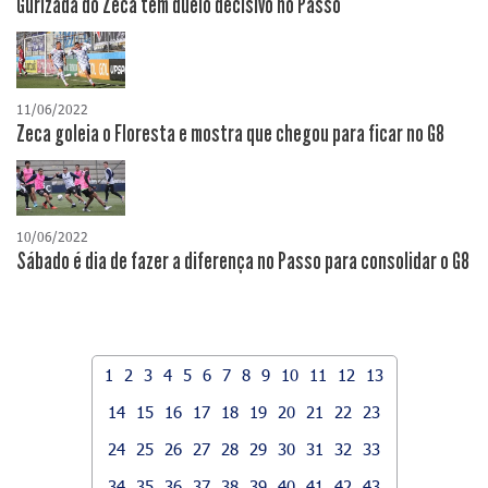
Gurizada do Zeca tem duelo decisivo no Passo
11/06/2022
Zeca goleia o Floresta e mostra que chegou para ficar no G8
10/06/2022
Sábado é dia de fazer a diferença no Passo para consolidar o G8
1
2
3
4
5
6
7
8
9
10
11
12
13
14
15
16
17
18
19
20
21
22
23
24
25
26
27
28
29
30
31
32
33
34
35
36
37
38
39
40
41
42
43