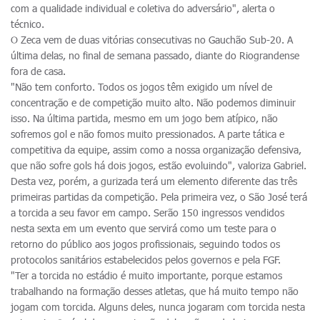
com a qualidade individual e coletiva do adversário", alerta o
técnico.
O Zeca vem de duas vitórias consecutivas no Gauchão Sub-20. A
última delas, no final de semana passado, diante do Riograndense
fora de casa.
"Não tem conforto. Todos os jogos têm exigido um nível de
concentração e de competição muito alto. Não podemos diminuir
isso. Na última partida, mesmo em um jogo bem atípico, não
sofremos gol e não fomos muito pressionados. A parte tática e
competitiva da equipe, assim como a nossa organização defensiva,
que não sofre gols há dois jogos, estão evoluindo", valoriza Gabriel.
Desta vez, porém, a gurizada terá um elemento diferente das três
primeiras partidas da competição. Pela primeira vez, o São José terá
a torcida a seu favor em campo. Serão 150 ingressos vendidos
nesta sexta em um evento que servirá como um teste para o
retorno do público aos jogos profissionais, seguindo todos os
protocolos sanitários estabelecidos pelos governos e pela FGF.
"Ter a torcida no estádio é muito importante, porque estamos
trabalhando na formação desses atletas, que há muito tempo não
jogam com torcida. Alguns deles, nunca jogaram com torcida nesta