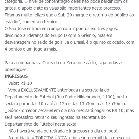
categoria. O nível de concentração deles não pode baixar com os
gritos, o apoio e até as vaias são importantes neste processo.
Ficamos muito felizes que o Sub-20 marque o retorno do público ao
estádio", comenta o técnico.
O São José entrará em campo com 7 pontos em três jogos,
dividindo a liderança do Grupo D com o Grêmio, mas em
desvantagem no saldo de gols. Já o Brasil, é o quinto colocado, com
4 pontos e um jogo a mais.
Para acompanhar a Gurizada do Zeca no estádio, siga todas as
orientações:
INGRESSOS
_ Valor: R$ 10
_ Venda EXCLUSIVAMENTE antecipada na secretaria do
Departamento de Futebol (Rua Padre Hildebrando, 1100), nesta
sexta a partir das 10h até às 12h e das 13h30min às 17h30min.
_ Sócio-Torcedor ZecaFiel em dia não precisará pagar os R$ 10, mas
será necessário retirar o seu ingresso na secretaria do
Departamento de Futebol nesta sexta.
_ Não haverá venda ou retirada e ingressos no dia do jogo!
_ A partida terá TORCIDA ÚNICA, não sendo permitida a presença