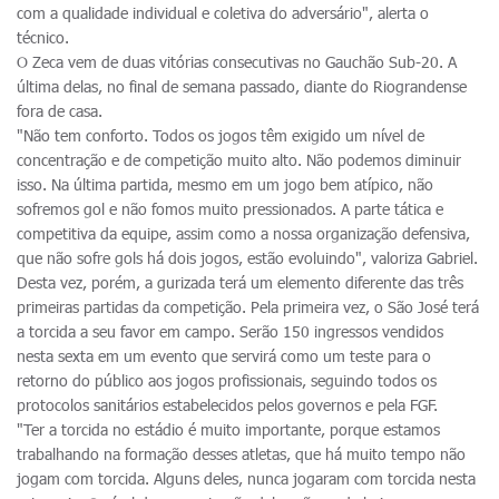
com a qualidade individual e coletiva do adversário", alerta o
técnico.
O Zeca vem de duas vitórias consecutivas no Gauchão Sub-20. A
última delas, no final de semana passado, diante do Riograndense
fora de casa.
"Não tem conforto. Todos os jogos têm exigido um nível de
concentração e de competição muito alto. Não podemos diminuir
isso. Na última partida, mesmo em um jogo bem atípico, não
sofremos gol e não fomos muito pressionados. A parte tática e
competitiva da equipe, assim como a nossa organização defensiva,
que não sofre gols há dois jogos, estão evoluindo", valoriza Gabriel.
Desta vez, porém, a gurizada terá um elemento diferente das três
primeiras partidas da competição. Pela primeira vez, o São José terá
a torcida a seu favor em campo. Serão 150 ingressos vendidos
nesta sexta em um evento que servirá como um teste para o
retorno do público aos jogos profissionais, seguindo todos os
protocolos sanitários estabelecidos pelos governos e pela FGF.
"Ter a torcida no estádio é muito importante, porque estamos
trabalhando na formação desses atletas, que há muito tempo não
jogam com torcida. Alguns deles, nunca jogaram com torcida nesta