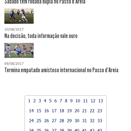
Sábado tem rodada dupla no Passo d'Areia
10/08/2017
Na decisão, toda informação vale ouro
09/08/2017
Termina empatado amistoso internacional no Passo d'Areia
1
2
3
4
5
6
7
8
9
10
11
12
13
14
15
16
17
18
19
20
21
22
23
24
25
26
27
28
29
30
31
32
33
34
35
36
37
38
39
40
41
42
43