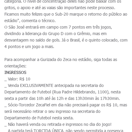
categoria. O nível de concentração deles não pode baixar com os
gritos, o apoio e até as vaias são importantes neste processo.
Ficamos muito felizes que o Sub-20 marque o retorno do público ao
estádio", comenta o técnico.
O São José entrará em campo com 7 pontos em três jogos,
dividindo a liderança do Grupo D com o Grêmio, mas em
desvantagem no saldo de gols. Já o Brasil, é o quinto colocado, com
4 pontos e um jogo a mais.
Para acompanhar a Gurizada do Zeca no estádio, siga todas as
orientações:
INGRESSOS
_ Valor: R$ 10
_ Venda EXCLUSIVAMENTE antecipada na secretaria do
Departamento de Futebol (Rua Padre Hildebrando, 1100), nesta
sexta a partir das 10h até às 12h e das 13h30min às 17h30min.
_ Sócio-Torcedor ZecaFiel em dia não precisará pagar os R$ 10, mas
será necessário retirar o seu ingresso na secretaria do
Departamento de Futebol nesta sexta.
_ Não haverá venda ou retirada e ingressos no dia do jogo!
_ A partida terá TORCIDA ÚNICA, não sendo permitida a presença