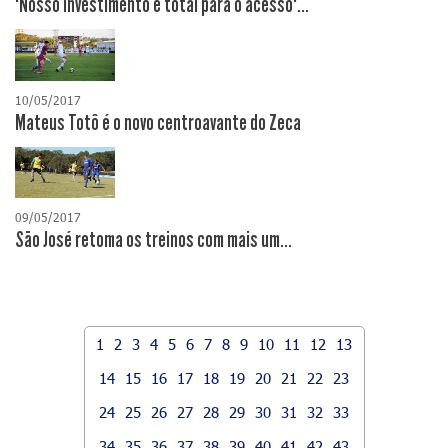
"Nosso investimento é total para o acesso"...
10/05/2017
Mateus Totô é o novo centroavante do Zeca
09/05/2017
São José retoma os treinos com mais um...
1
2
3
4
5
6
7
8
9
10
11
12
13
14
15
16
17
18
19
20
21
22
23
24
25
26
27
28
29
30
31
32
33
34
35
36
37
38
39
40
41
42
43