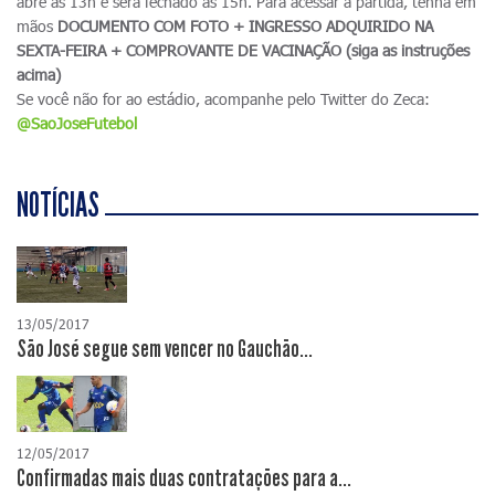
abre às 13h e será fechado às 15h. Para acessar a partida, tenha em
mãos
DOCUMENTO COM FOTO + INGRESSO ADQUIRIDO NA
SEXTA-FEIRA + COMPROVANTE DE VACINAÇÃO (siga as instruções
acima)
Se você não for ao estádio, acompanhe pelo Twitter do Zeca:
@SaoJoseFutebol
NOTÍCIAS
13/05/2017
São José segue sem vencer no Gauchão...
12/05/2017
Confirmadas mais duas contratações para a...