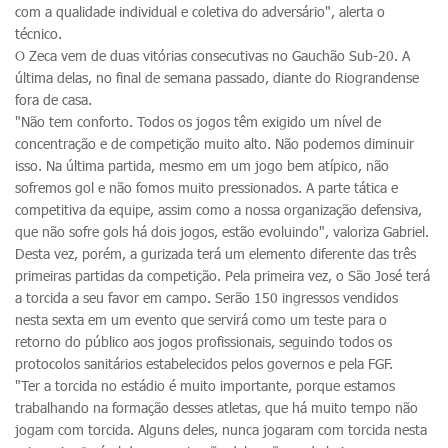
com a qualidade individual e coletiva do adversário", alerta o
técnico.
O Zeca vem de duas vitórias consecutivas no Gauchão Sub-20. A
última delas, no final de semana passado, diante do Riograndense
fora de casa.
"Não tem conforto. Todos os jogos têm exigido um nível de
concentração e de competição muito alto. Não podemos diminuir
isso. Na última partida, mesmo em um jogo bem atípico, não
sofremos gol e não fomos muito pressionados. A parte tática e
competitiva da equipe, assim como a nossa organização defensiva,
que não sofre gols há dois jogos, estão evoluindo", valoriza Gabriel.
Desta vez, porém, a gurizada terá um elemento diferente das três
primeiras partidas da competição. Pela primeira vez, o São José terá
a torcida a seu favor em campo. Serão 150 ingressos vendidos
nesta sexta em um evento que servirá como um teste para o
retorno do público aos jogos profissionais, seguindo todos os
protocolos sanitários estabelecidos pelos governos e pela FGF.
"Ter a torcida no estádio é muito importante, porque estamos
trabalhando na formação desses atletas, que há muito tempo não
jogam com torcida. Alguns deles, nunca jogaram com torcida nesta