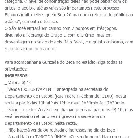
categoria. O nível de concentração deles não pode baixar com os
gritos, o apoio e até as vaias são importantes neste processo.
Ficamos muito felizes que o Sub-20 marque o retorno do público ao
estádio", comenta o técnico.
O São José entrará em campo com 7 pontos em três jogos,
dividindo a liderança do Grupo D com o Grêmio, mas em
desvantagem no saldo de gols. Já o Brasil, é o quinto colocado, com
4 pontos e um jogo a mais.
Para acompanhar a Gurizada do Zeca no estádio, siga todas as
orientações:
INGRESSOS
_ Valor: R$ 10
_ Venda EXCLUSIVAMENTE antecipada na secretaria do
Departamento de Futebol (Rua Padre Hildebrando, 1100), nesta
sexta a partir das 10h até às 12h e das 13h30min às 17h30min.
_ Sócio-Torcedor ZecaFiel em dia não precisará pagar os R$ 10, mas
será necessário retirar o seu ingresso na secretaria do
Departamento de Futebol nesta sexta.
_ Não haverá venda ou retirada e ingressos no dia do jogo!
_ A partida terá TORCIDA ÚNICA, não sendo permitida a presença