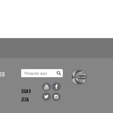
EIS
SIGA O
ZECA