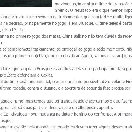
movimentação contra o time de transição 
Grêmio. O resultado era o que menos impo
ra dar início a uma semana de treinamentos que será forte e muito liga
s na decisão, principalmente no jogo lá em Brusque. O time deles é basta
 diz o técnico.
tarina no primeiro jogo dos matas, China Balbino não tem dúvida da recei
r.
 a se comprometer taticamente, se entregar ao jogo a todo momento. Nã
os um primeiro objetivo, que era classificar. Agora, vamos encarar jogo 
dores que viajará a Brusque estão dois atletas que participaram da segu
is e Ícaro defendiam o Caxias.
l do time será fundamental, e errar o mínimo possível", diz o volante Fidé
 última rodada, contra o Ituano, e a abertura da segunda fase precisa ser
aquele ritmo, mas temos que ter tranquilidade e acertarmos o que fizem
agora são só duas partidas decisivas e o detalhe pesa", aponta.
a CBF divulgou nova mudança na data e horário do confronto. A primeira
rusque.
einamentos serão pela manhã. Os jogadores devem fazer alguns desses tra