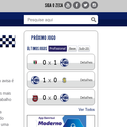
SIGA O ZECA
PRÓXIMO JOGO
ÚLTIMOS JOGOS
Profissional
Base
Sub-20
0
x
1
Detalhes
1
x
0
Detalhes
 avisa é
s mais
0
x
0
Detalhes
rabalho
Ver Todos
a
 do
m uma