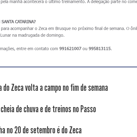
pela manhã acontecerá o último treinamento. A delegação parte no com
 SANTA CATARINA?
o para acompanhar o Zeca em Brusque no próximo final de semana. O ôn
te Lunar na madrugada de domingo.
formações, entre em contato com
991621007
ou
995813115
.
a do Zeca volta a campo no fim de semana
cheia de chuva e de treinos no Passo
ha no 20 de setembro é do Zeca