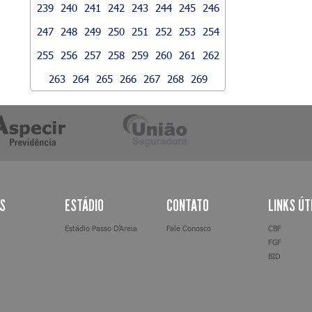
239
240
241
242
243
244
245
246
247
248
249
250
251
252
253
254
255
256
257
258
259
260
261
262
263
264
265
266
267
268
269
AS
ESTÁDIO
CONTATO
LINKS ÚT
Estádio Passo D’Areia
Fale Conosco
CBF
FGF
BID