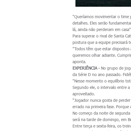
"Queríamos movimentar o time pa
detalhes. Eles serão fundamentai
lá, ainda não perderam em casa",
Para superar o rival de Santa Ca
postura que a equipe precisará te
"Todos têm que estar dispostos
queremos olhar adiante. Cumprim
aponta.
EXPERIÊNCIA -
No grupo de joga
da Série D no ano passado. Fidél
"Nesse momento o equilíbrio tota
Segundo ele, o intervalo entre a
aproveitado.
"Jogador nunca gosta de perder 
errado na primeira fase. Porque 
No começo da noite de segunda 
será na tarde de domingo, em B
Entre terça e sexta-feira, os tr