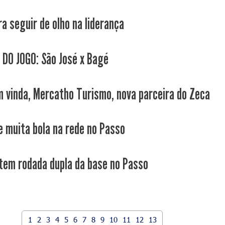
ra seguir de olho na liderança
 DO JOGO: São José x Bagé
m vinda, Mercatho Turismo, nova parceira do Zeca
e muita bola na rede no Passo
tem rodada dupla da base no Passo
1
2
3
4
5
6
7
8
9
10
11
12
13