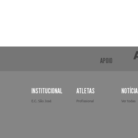
APOIO
INSTITUCIONAL
ATLETAS
NOTÍCI
E.C. São José
Profissional
Ver todas