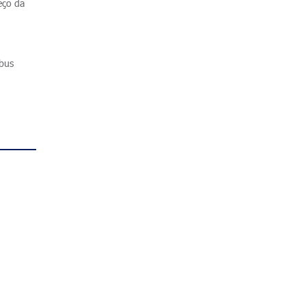
eço da
ibus