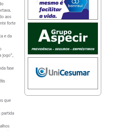
do
rtava.
do aos
nte forte
ta e da
o
a jogo",
nda fase
lis
os que
 partida
balhos