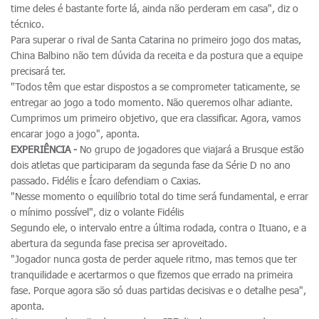
time deles é bastante forte lá, ainda não perderam em casa", diz o
técnico.
Para superar o rival de Santa Catarina no primeiro jogo dos matas,
China Balbino não tem dúvida da receita e da postura que a equipe
precisará ter.
"Todos têm que estar dispostos a se comprometer taticamente, se
entregar ao jogo a todo momento. Não queremos olhar adiante.
Cumprimos um primeiro objetivo, que era classificar. Agora, vamos
encarar jogo a jogo", aponta.
EXPERIÊNCIA -
No grupo de jogadores que viajará a Brusque estão
dois atletas que participaram da segunda fase da Série D no ano
passado. Fidélis e Ícaro defendiam o Caxias.
"Nesse momento o equilíbrio total do time será fundamental, e errar
o mínimo possível", diz o volante Fidélis
Segundo ele, o intervalo entre a última rodada, contra o Ituano, e a
abertura da segunda fase precisa ser aproveitado.
"Jogador nunca gosta de perder aquele ritmo, mas temos que ter
tranquilidade e acertarmos o que fizemos que errado na primeira
fase. Porque agora são só duas partidas decisivas e o detalhe pesa",
aponta.