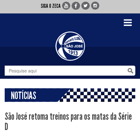
SIGA O ZECA
Toggle
navigati
NOTÍCIAS
São José retoma treinos para os matas da Série
D