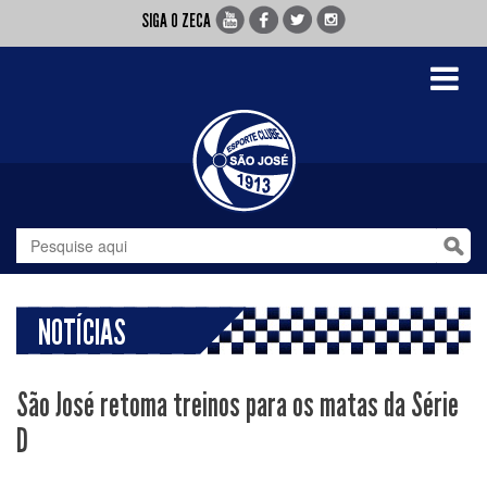
SIGA O ZECA
Toggle
navigati
NOTÍCIAS
São José retoma treinos para os matas da Série
D