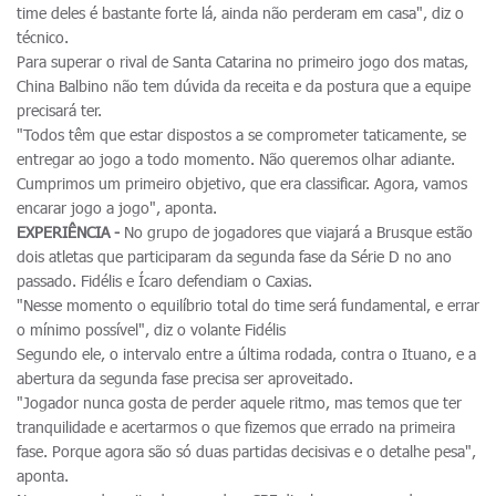
time deles é bastante forte lá, ainda não perderam em casa", diz o
técnico.
Para superar o rival de Santa Catarina no primeiro jogo dos matas,
China Balbino não tem dúvida da receita e da postura que a equipe
precisará ter.
"Todos têm que estar dispostos a se comprometer taticamente, se
entregar ao jogo a todo momento. Não queremos olhar adiante.
Cumprimos um primeiro objetivo, que era classificar. Agora, vamos
encarar jogo a jogo", aponta.
EXPERIÊNCIA -
No grupo de jogadores que viajará a Brusque estão
dois atletas que participaram da segunda fase da Série D no ano
passado. Fidélis e Ícaro defendiam o Caxias.
"Nesse momento o equilíbrio total do time será fundamental, e errar
o mínimo possível", diz o volante Fidélis
Segundo ele, o intervalo entre a última rodada, contra o Ituano, e a
abertura da segunda fase precisa ser aproveitado.
"Jogador nunca gosta de perder aquele ritmo, mas temos que ter
tranquilidade e acertarmos o que fizemos que errado na primeira
fase. Porque agora são só duas partidas decisivas e o detalhe pesa",
aponta.