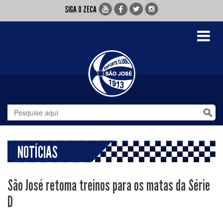
SIGA O ZECA
Toggle
navigati
NOTÍCIAS
São José retoma treinos para os matas da Série
D