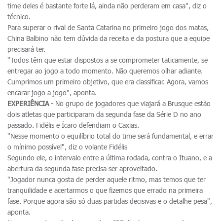
time deles é bastante forte lá, ainda não perderam em casa", diz o
técnico.
Para superar o rival de Santa Catarina no primeiro jogo dos matas,
China Balbino não tem dúvida da receita e da postura que a equipe
precisará ter.
"Todos têm que estar dispostos a se comprometer taticamente, se
entregar ao jogo a todo momento. Não queremos olhar adiante.
Cumprimos um primeiro objetivo, que era classificar. Agora, vamos
encarar jogo a jogo", aponta.
EXPERIÊNCIA -
No grupo de jogadores que viajará a Brusque estão
dois atletas que participaram da segunda fase da Série D no ano
passado. Fidélis e Ícaro defendiam o Caxias.
"Nesse momento o equilíbrio total do time será fundamental, e errar
o mínimo possível", diz o volante Fidélis
Segundo ele, o intervalo entre a última rodada, contra o Ituano, e a
abertura da segunda fase precisa ser aproveitado.
"Jogador nunca gosta de perder aquele ritmo, mas temos que ter
tranquilidade e acertarmos o que fizemos que errado na primeira
fase. Porque agora são só duas partidas decisivas e o detalhe pesa",
aponta.