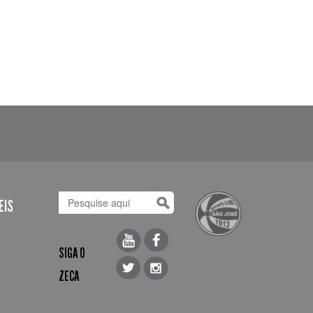
EIS
SIGA O
ZECA