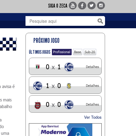
SIGA O ZECA
PRÓXIMO JOGO
ÚLTIMOS JOGOS
Profissional
Base
Sub-20
0
x
1
Detalhes
1
x
0
Detalhes
 avisa é
s mais
0
x
0
Detalhes
rabalho
Ver Todos
a
 do
m uma