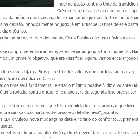
movimentação contra o time de transição 
Grêmio. O resultado era o que menos impo
ra dar início a uma semana de treinamentos que será forte e muito liga
s na decisão, principalmente no jogo lá em Brusque. O time deles é basta
 diz o técnico.
tarina no primeiro jogo dos matas, China Balbino não tem dúvida da recei
r.
 a se comprometer taticamente, se entregar ao jogo a todo momento. Nã
os um primeiro objetivo, que era classificar. Agora, vamos encarar jogo 
dores que viajará a Brusque estão dois atletas que participaram da segu
is e Ícaro defendiam o Caxias.
l do time será fundamental, e errar o mínimo possível", diz o volante Fidé
 última rodada, contra o Ituano, e a abertura da segunda fase precisa ser
aquele ritmo, mas temos que ter tranquilidade e acertarmos o que fizem
agora são só duas partidas decisivas e o detalhe pesa", aponta.
a CBF divulgou nova mudança na data e horário do confronto. A primeira
rusque.
einamentos serão pela manhã. Os jogadores devem fazer alguns desses tra