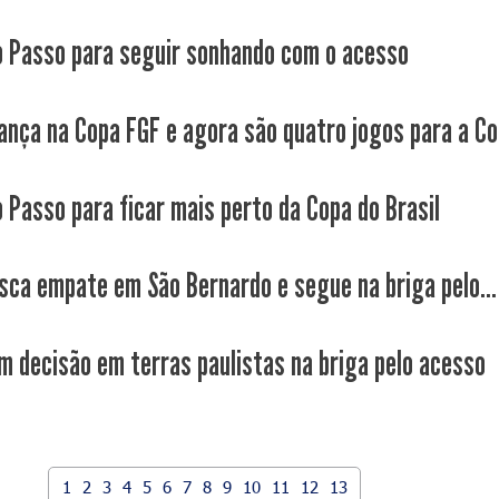
o Passo para seguir sonhando com o acesso
ança na Copa FGF e agora são quatro jogos para a Cop
o Passo para ficar mais perto da Copa do Brasil
sca empate em São Bernardo e segue na briga pelo...
m decisão em terras paulistas na briga pelo acesso
1
2
3
4
5
6
7
8
9
10
11
12
13