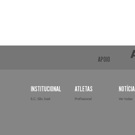
APOIO
INSTITUCIONAL
ATLETAS
NOTÍCI
E.C. São José
Profissional
Ver todas