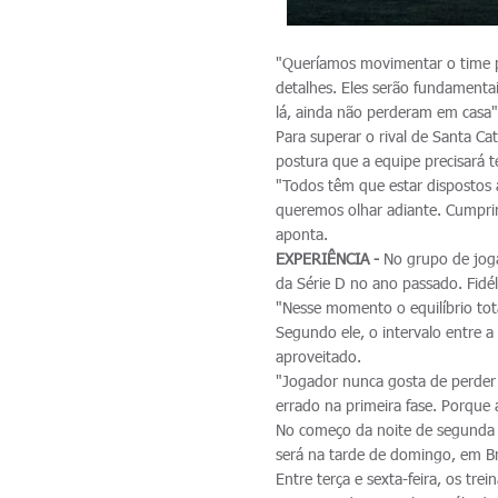
"Queríamos movimentar o time pa
detalhes. Eles serão fundamentai
lá, ainda não perderam em casa",
Para superar o rival de Santa Ca
postura que a equipe precisará te
"Todos têm que estar dispostos
queremos olhar adiante. Cumprim
aponta.
EXPERIÊNCIA -
No grupo de joga
da Série D no ano passado. Fidél
"Nesse momento o equilíbrio tota
Segundo ele, o intervalo entre a
aproveitado.
"Jogador nunca gosta de perder 
errado na primeira fase. Porque 
No começo da noite de segunda 
será na tarde de domingo, em B
Entre terça e sexta-feira, os tr