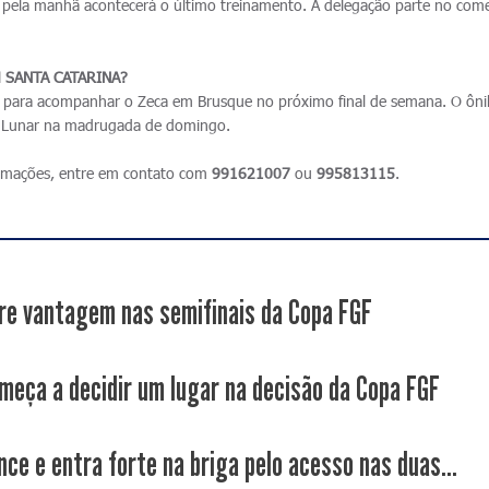
pela manhã acontecerá o último treinamento. A delegação parte no com
 SANTA CATARINA?
o para acompanhar o Zeca em Brusque no próximo final de semana. O ôn
te Lunar na madrugada de domingo.
formações, entre em contato com
991621007
ou
995813115
.
re vantagem nas semifinais da Copa FGF
meça a decidir um lugar na decisão da Copa FGF
nce e entra forte na briga pelo acesso nas duas...