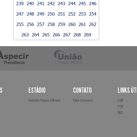
239
240
241
242
243
244
245
246
247
248
249
250
251
252
253
254
255
256
257
258
259
260
261
262
263
264
265
266
267
268
269
AS
ESTÁDIO
CONTATO
LINKS ÚT
Estádio Passo D’Areia
Fale Conosco
CBF
FGF
BID