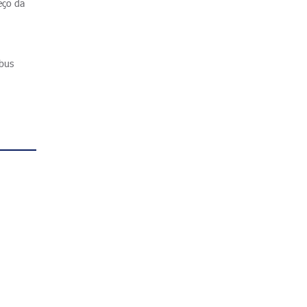
eço da
ibus