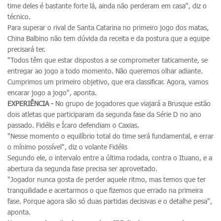
time deles é bastante forte lá, ainda não perderam em casa", diz o
técnico.
Para superar o rival de Santa Catarina no primeiro jogo dos matas,
China Balbino não tem dúvida da receita e da postura que a equipe
precisará ter.
"Todos têm que estar dispostos a se comprometer taticamente, se
entregar ao jogo a todo momento. Não queremos olhar adiante.
Cumprimos um primeiro objetivo, que era classificar. Agora, vamos
encarar jogo a jogo", aponta.
EXPERIÊNCIA -
No grupo de jogadores que viajará a Brusque estão
dois atletas que participaram da segunda fase da Série D no ano
passado. Fidélis e Ícaro defendiam o Caxias.
"Nesse momento o equilíbrio total do time será fundamental, e errar
o mínimo possível", diz o volante Fidélis
Segundo ele, o intervalo entre a última rodada, contra o Ituano, e a
abertura da segunda fase precisa ser aproveitado.
"Jogador nunca gosta de perder aquele ritmo, mas temos que ter
tranquilidade e acertarmos o que fizemos que errado na primeira
fase. Porque agora são só duas partidas decisivas e o detalhe pesa",
aponta.