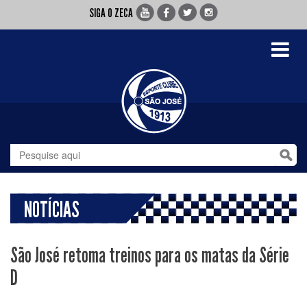
SIGA O ZECA
Toggle
navigati
NOTÍCIAS
São José retoma treinos para os matas da Série
D