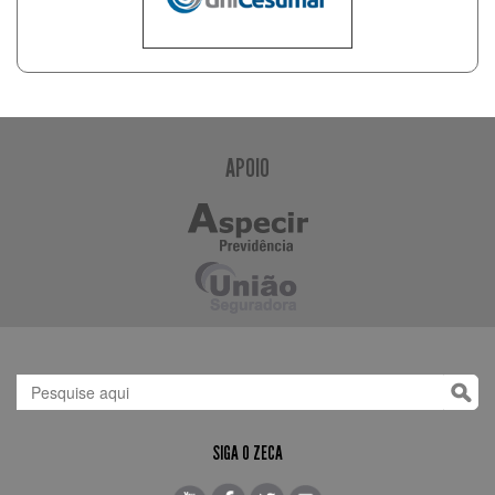
APOIO
SIGA O ZECA