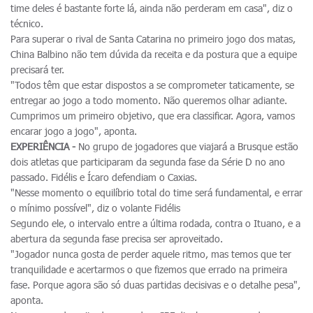
time deles é bastante forte lá, ainda não perderam em casa", diz o
técnico.
Para superar o rival de Santa Catarina no primeiro jogo dos matas,
China Balbino não tem dúvida da receita e da postura que a equipe
precisará ter.
"Todos têm que estar dispostos a se comprometer taticamente, se
entregar ao jogo a todo momento. Não queremos olhar adiante.
Cumprimos um primeiro objetivo, que era classificar. Agora, vamos
encarar jogo a jogo", aponta.
EXPERIÊNCIA -
No grupo de jogadores que viajará a Brusque estão
dois atletas que participaram da segunda fase da Série D no ano
passado. Fidélis e Ícaro defendiam o Caxias.
"Nesse momento o equilíbrio total do time será fundamental, e errar
o mínimo possível", diz o volante Fidélis
Segundo ele, o intervalo entre a última rodada, contra o Ituano, e a
abertura da segunda fase precisa ser aproveitado.
"Jogador nunca gosta de perder aquele ritmo, mas temos que ter
tranquilidade e acertarmos o que fizemos que errado na primeira
fase. Porque agora são só duas partidas decisivas e o detalhe pesa",
aponta.