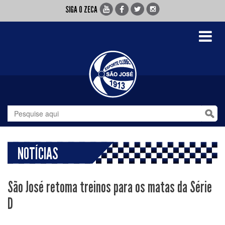
SIGA O ZECA
Toggle
navigati
NOTÍCIAS
São José retoma treinos para os matas da Série
D