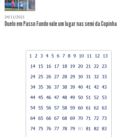
24/11/2021
Duelo em Passo Fundo vale um lugar nas semi da Copinha
1
2
3
4
5
6
7
8
9
10
11
12
13
14
15
16
17
18
19
20
21
22
23
24
25
26
27
28
29
30
31
32
33
34
35
36
37
38
39
40
41
42
43
44
45
46
47
48
49
50
51
52
53
54
55
56
57
58
59
60
61
62
63
64
65
66
67
68
69
70
71
72
73
74
75
76
77
78
79
80
81
82
83