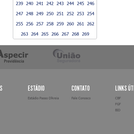
239
240
241
242
243
244
245
246
247
248
249
250
251
252
253
254
255
256
257
258
259
260
261
262
263
264
265
266
267
268
269
AS
ESTÁDIO
CONTATO
LINKS ÚT
Estádio Passo D’Areia
Fale Conosco
CBF
FGF
BID