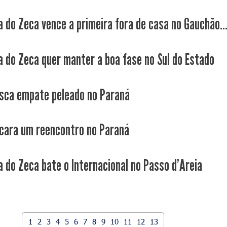
a do Zeca vence a primeira fora de casa no Gauchão..
a do Zeca quer manter a boa fase no Sul do Estado
sca empate peleado no Paraná
cara um reencontro no Paraná
a do Zeca bate o Internacional no Passo d'Areia
1
2
3
4
5
6
7
8
9
10
11
12
13