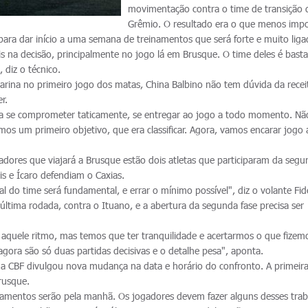
movimentação contra o time de transição 
Grêmio. O resultado era o que menos impo
ra dar início a uma semana de treinamentos que será forte e muito liga
s na decisão, principalmente no jogo lá em Brusque. O time deles é basta
 diz o técnico.
tarina no primeiro jogo dos matas, China Balbino não tem dúvida da recei
r.
 a se comprometer taticamente, se entregar ao jogo a todo momento. Nã
os um primeiro objetivo, que era classificar. Agora, vamos encarar jogo 
dores que viajará a Brusque estão dois atletas que participaram da segu
is e Ícaro defendiam o Caxias.
l do time será fundamental, e errar o mínimo possível", diz o volante Fidé
 última rodada, contra o Ituano, e a abertura da segunda fase precisa ser
aquele ritmo, mas temos que ter tranquilidade e acertarmos o que fizem
agora são só duas partidas decisivas e o detalhe pesa", aponta.
a CBF divulgou nova mudança na data e horário do confronto. A primeira
rusque.
einamentos serão pela manhã. Os jogadores devem fazer alguns desses tra