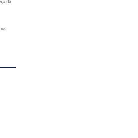
eço da
ibus