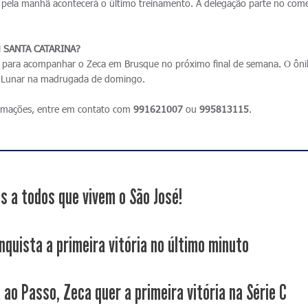
pela manhã acontecerá o último treinamento. A delegação parte no com
 SANTA CATARINA?
o para acompanhar o Zeca em Brusque no próximo final de semana. O ôn
te Lunar na madrugada de domingo.
formações, entre em contato com
991621007
ou
995813115
.
s a todos que vivem o São José!
nquista a primeira vitória no último minuto
 ao Passo, Zeca quer a primeira vitória na Série C