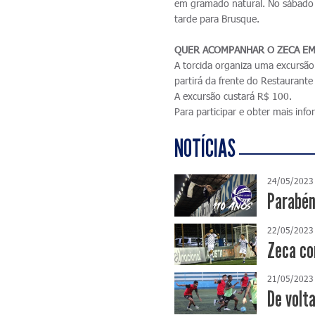
em gramado natural. No sábado 
tarde para Brusque.
QUER ACOMPANHAR O ZECA EM
A torcida organiza uma excursã
partirá da frente do Restauran
A excursão custará R$ 100.
Para participar e obter mais in
NOTÍCIAS
24/05/2023
Parabén
22/05/2023
Zeca co
21/05/2023
De volta