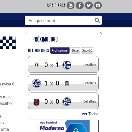
SIGA O ZECA
PRÓXIMO JOGO
ÚLTIMOS JOGOS
Profissional
Base
Sub-20
0
x
1
Detalhes
1
x
0
Detalhes
 avisa é
s mais
0
x
0
Detalhes
rabalho
Ver Todos
a
 do
m uma