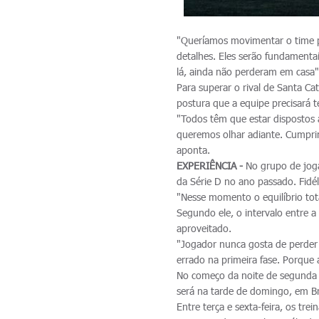
"Queríamos movimentar o time pa
detalhes. Eles serão fundamentai
lá, ainda não perderam em casa",
Para superar o rival de Santa Ca
postura que a equipe precisará te
"Todos têm que estar dispostos
queremos olhar adiante. Cumprim
aponta.
EXPERIÊNCIA -
No grupo de joga
da Série D no ano passado. Fidél
"Nesse momento o equilíbrio tota
Segundo ele, o intervalo entre a
aproveitado.
"Jogador nunca gosta de perder 
errado na primeira fase. Porque 
No começo da noite de segunda 
será na tarde de domingo, em B
Entre terça e sexta-feira, os tr