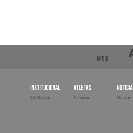
APOIO
INSTITUCIONAL
ATLETAS
NOTÍCI
E.C. São José
Profissional
Ver todas