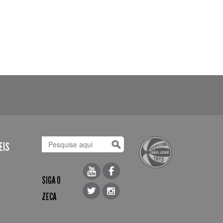
EIS
SIGA O
ZECA