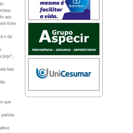
do
rtava.
do aos
nte forte
ta e da
o
a jogo",
nda fase
lis
os que
 partida
balhos