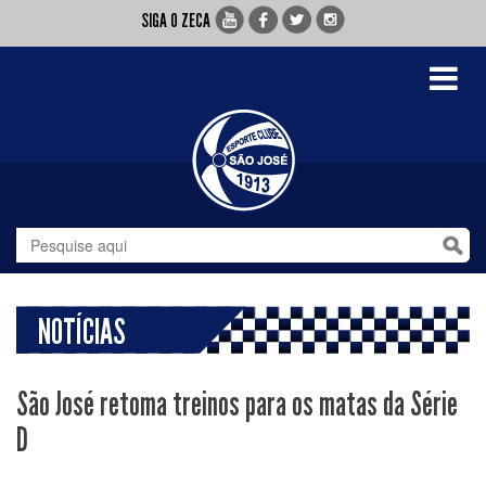
SIGA O ZECA
Toggle
navigati
NOTÍCIAS
São José retoma treinos para os matas da Série
D