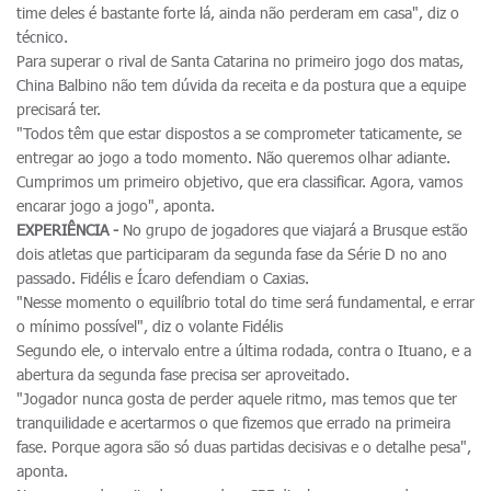
time deles é bastante forte lá, ainda não perderam em casa", diz o
técnico.
Para superar o rival de Santa Catarina no primeiro jogo dos matas,
China Balbino não tem dúvida da receita e da postura que a equipe
precisará ter.
"Todos têm que estar dispostos a se comprometer taticamente, se
entregar ao jogo a todo momento. Não queremos olhar adiante.
Cumprimos um primeiro objetivo, que era classificar. Agora, vamos
encarar jogo a jogo", aponta.
EXPERIÊNCIA -
No grupo de jogadores que viajará a Brusque estão
dois atletas que participaram da segunda fase da Série D no ano
passado. Fidélis e Ícaro defendiam o Caxias.
"Nesse momento o equilíbrio total do time será fundamental, e errar
o mínimo possível", diz o volante Fidélis
Segundo ele, o intervalo entre a última rodada, contra o Ituano, e a
abertura da segunda fase precisa ser aproveitado.
"Jogador nunca gosta de perder aquele ritmo, mas temos que ter
tranquilidade e acertarmos o que fizemos que errado na primeira
fase. Porque agora são só duas partidas decisivas e o detalhe pesa",
aponta.