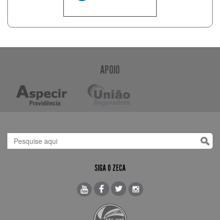
APOIO
SIGA O ZECA