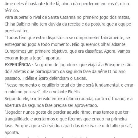
time deles é bastante forte lá, ainda não perderam em casa", diz o
técnico.
Para superar o rival de Santa Catarina no primeiro jogo dos matas,
China Balbino não tem dúvida da receita e da postura que a equipe
precisará ter.
"Todos têm que estar dispostos a se comprometer taticamente, se
entregar ao jogo a todo momento. Não queremos olhar adiante.
Cumprimos um primeiro objetivo, que era classificar. Agora, vamos
encarar jogo a jogo", aponta.
EXPERIÊNCIA -
No grupo de jogadores que viajará a Brusque estão
dois atletas que participaram da segunda fase da Série D no ano
passado. Fidélis e Ícaro defendiam o Caxias.
"Nesse momento o equilíbrio total do time será fundamental, e errar
o mínimo possível", diz o volante Fidélis
Segundo ele, o intervalo entre a última rodada, contra o Ituano, e a
abertura da segunda fase precisa ser aproveitado.
"Jogador nunca gosta de perder aquele ritmo, mas temos que ter
tranquilidade e acertarmos o que fizemos que errado na primeira
fase. Porque agora são só duas partidas decisivas e o detalhe pesa",
aponta.