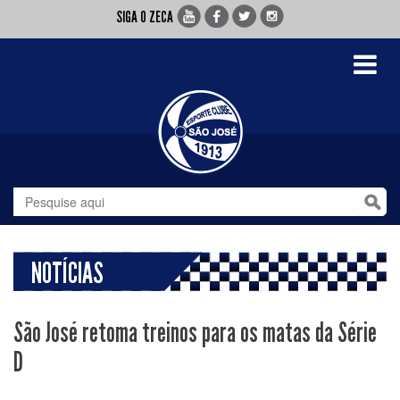
SIGA O ZECA
Toggle
navigati
NOTÍCIAS
São José retoma treinos para os matas da Série
D