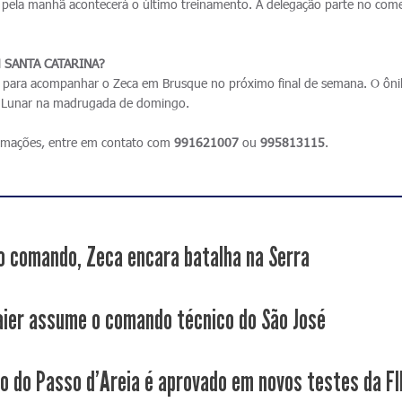
pela manhã acontecerá o último treinamento. A delegação parte no com
 SANTA CATARINA?
o para acompanhar o Zeca em Brusque no próximo final de semana. O ôn
te Lunar na madrugada de domingo.
formações, entre em contato com
991621007
ou
995813115
.
o comando, Zeca encara batalha na Serra
aier assume o comando técnico do São José
co do Passo d'Areia é aprovado em novos testes da F