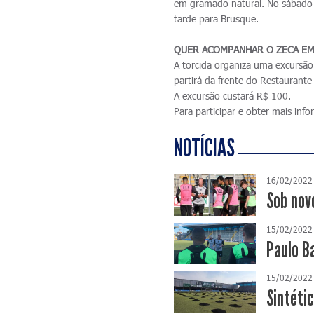
em gramado natural. No sábado 
tarde para Brusque.
QUER ACOMPANHAR O ZECA EM
A torcida organiza uma excursã
partirá da frente do Restauran
A excursão custará R$ 100.
Para participar e obter mais in
NOTÍCIAS
16/02/2022
Sob nov
15/02/2022
Paulo B
15/02/2022
Sintéti