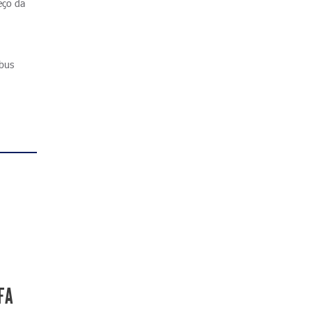
eço da
ibus
IFA