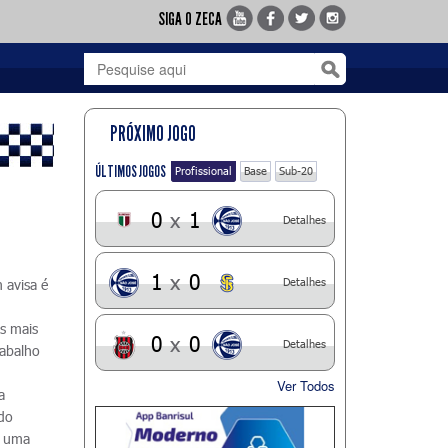
SIGA O ZECA
PRÓXIMO JOGO
ÚLTIMOS JOGOS
Profissional
Base
Sub-20
0
x
1
Detalhes
1
x
0
Detalhes
 avisa é
s mais
0
x
0
Detalhes
rabalho
Ver Todos
a
 do
m uma