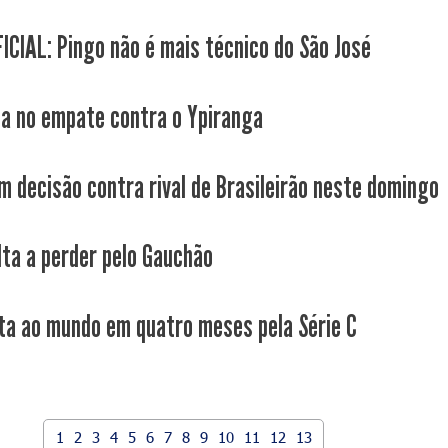
ICIAL: Pingo não é mais técnico do São José
ca no empate contra o Ypiranga
m decisão contra rival de Brasileirão neste domingo
lta a perder pelo Gauchão
ta ao mundo em quatro meses pela Série C
1
2
3
4
5
6
7
8
9
10
11
12
13