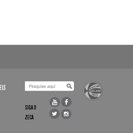
EIS
SIGA O
ZECA