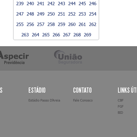
239
240
241
242
243
244
245
246
247
248
249
250
251
252
253
254
255
256
257
258
259
260
261
262
263
264
265
266
267
268
269
AS
ESTÁDIO
CONTATO
LINKS ÚT
Estádio Passo D’Areia
Fale Conosco
CBF
FGF
BID