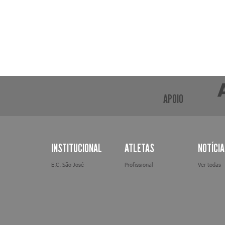
APOIO
INSTITUCIONAL
ATLETAS
NOTÍCI
E.C. São José
Profissional
Ver todas