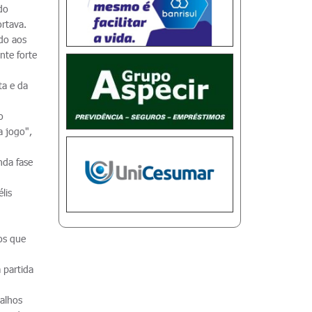
do
rtava.
do aos
nte forte
ta e da
o
a jogo",
nda fase
lis
os que
 partida
balhos