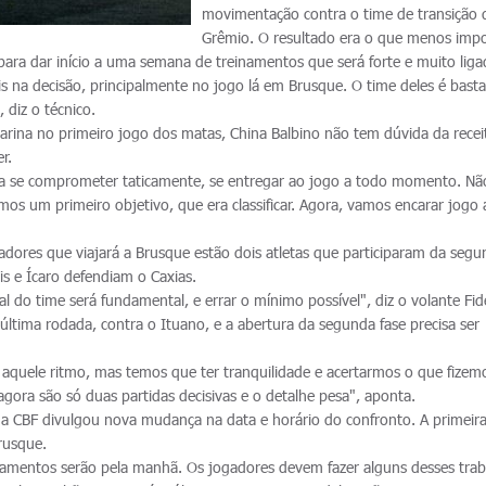
movimentação contra o time de transição 
Grêmio. O resultado era o que menos impo
ra dar início a uma semana de treinamentos que será forte e muito liga
s na decisão, principalmente no jogo lá em Brusque. O time deles é basta
 diz o técnico.
tarina no primeiro jogo dos matas, China Balbino não tem dúvida da recei
r.
 a se comprometer taticamente, se entregar ao jogo a todo momento. Nã
os um primeiro objetivo, que era classificar. Agora, vamos encarar jogo 
dores que viajará a Brusque estão dois atletas que participaram da segu
is e Ícaro defendiam o Caxias.
l do time será fundamental, e errar o mínimo possível", diz o volante Fidé
 última rodada, contra o Ituano, e a abertura da segunda fase precisa ser
aquele ritmo, mas temos que ter tranquilidade e acertarmos o que fizem
agora são só duas partidas decisivas e o detalhe pesa", aponta.
a CBF divulgou nova mudança na data e horário do confronto. A primeira
rusque.
einamentos serão pela manhã. Os jogadores devem fazer alguns desses tra