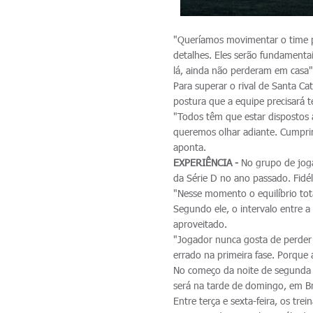
"Queríamos movimentar o time pa
detalhes. Eles serão fundamentai
lá, ainda não perderam em casa",
Para superar o rival de Santa Ca
postura que a equipe precisará te
"Todos têm que estar dispostos
queremos olhar adiante. Cumprim
aponta.
EXPERIÊNCIA -
No grupo de joga
da Série D no ano passado. Fidél
"Nesse momento o equilíbrio tota
Segundo ele, o intervalo entre a
aproveitado.
"Jogador nunca gosta de perder 
errado na primeira fase. Porque 
No começo da noite de segunda 
será na tarde de domingo, em B
Entre terça e sexta-feira, os tr