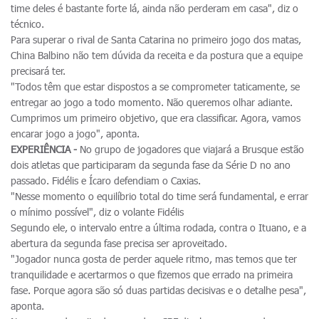
time deles é bastante forte lá, ainda não perderam em casa", diz o
técnico.
Para superar o rival de Santa Catarina no primeiro jogo dos matas,
China Balbino não tem dúvida da receita e da postura que a equipe
precisará ter.
"Todos têm que estar dispostos a se comprometer taticamente, se
entregar ao jogo a todo momento. Não queremos olhar adiante.
Cumprimos um primeiro objetivo, que era classificar. Agora, vamos
encarar jogo a jogo", aponta.
EXPERIÊNCIA -
No grupo de jogadores que viajará a Brusque estão
dois atletas que participaram da segunda fase da Série D no ano
passado. Fidélis e Ícaro defendiam o Caxias.
"Nesse momento o equilíbrio total do time será fundamental, e errar
o mínimo possível", diz o volante Fidélis
Segundo ele, o intervalo entre a última rodada, contra o Ituano, e a
abertura da segunda fase precisa ser aproveitado.
"Jogador nunca gosta de perder aquele ritmo, mas temos que ter
tranquilidade e acertarmos o que fizemos que errado na primeira
fase. Porque agora são só duas partidas decisivas e o detalhe pesa",
aponta.