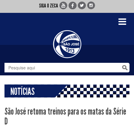
SIGA O ZECA
Toggle
navigati
NOTÍCIAS
São José retoma treinos para os matas da Série
D