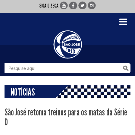
SIGA O ZECA
Toggle
navigati
NOTÍCIAS
São José retoma treinos para os matas da Série
D