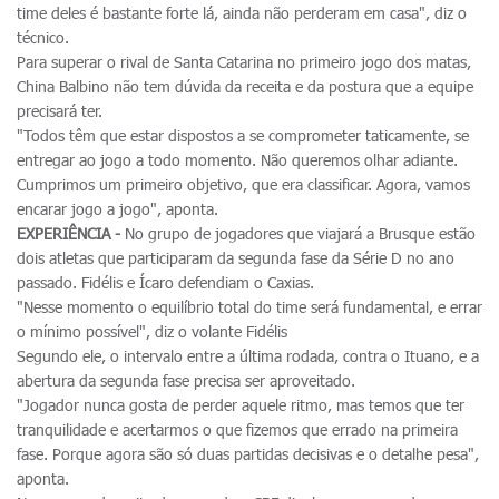
time deles é bastante forte lá, ainda não perderam em casa", diz o
técnico.
Para superar o rival de Santa Catarina no primeiro jogo dos matas,
China Balbino não tem dúvida da receita e da postura que a equipe
precisará ter.
"Todos têm que estar dispostos a se comprometer taticamente, se
entregar ao jogo a todo momento. Não queremos olhar adiante.
Cumprimos um primeiro objetivo, que era classificar. Agora, vamos
encarar jogo a jogo", aponta.
EXPERIÊNCIA -
No grupo de jogadores que viajará a Brusque estão
dois atletas que participaram da segunda fase da Série D no ano
passado. Fidélis e Ícaro defendiam o Caxias.
"Nesse momento o equilíbrio total do time será fundamental, e errar
o mínimo possível", diz o volante Fidélis
Segundo ele, o intervalo entre a última rodada, contra o Ituano, e a
abertura da segunda fase precisa ser aproveitado.
"Jogador nunca gosta de perder aquele ritmo, mas temos que ter
tranquilidade e acertarmos o que fizemos que errado na primeira
fase. Porque agora são só duas partidas decisivas e o detalhe pesa",
aponta.