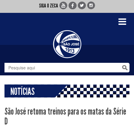
SIGA O ZECA
Toggle
navigati
NOTÍCIAS
São José retoma treinos para os matas da Série
D