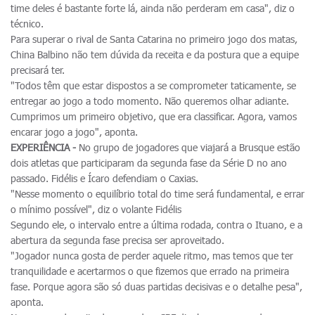
time deles é bastante forte lá, ainda não perderam em casa", diz o
técnico.
Para superar o rival de Santa Catarina no primeiro jogo dos matas,
China Balbino não tem dúvida da receita e da postura que a equipe
precisará ter.
"Todos têm que estar dispostos a se comprometer taticamente, se
entregar ao jogo a todo momento. Não queremos olhar adiante.
Cumprimos um primeiro objetivo, que era classificar. Agora, vamos
encarar jogo a jogo", aponta.
EXPERIÊNCIA -
No grupo de jogadores que viajará a Brusque estão
dois atletas que participaram da segunda fase da Série D no ano
passado. Fidélis e Ícaro defendiam o Caxias.
"Nesse momento o equilíbrio total do time será fundamental, e errar
o mínimo possível", diz o volante Fidélis
Segundo ele, o intervalo entre a última rodada, contra o Ituano, e a
abertura da segunda fase precisa ser aproveitado.
"Jogador nunca gosta de perder aquele ritmo, mas temos que ter
tranquilidade e acertarmos o que fizemos que errado na primeira
fase. Porque agora são só duas partidas decisivas e o detalhe pesa",
aponta.