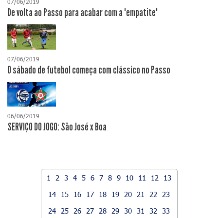
07/06/2019
De volta ao Passo para acabar com a "empatite"
07/06/2019
O sábado de futebol começa com clássico no Passo
06/06/2019
SERVIÇO DO JOGO: São José x Boa
1
2
3
4
5
6
7
8
9
10
11
12
13
14
15
16
17
18
19
20
21
22
23
24
25
26
27
28
29
30
31
32
33