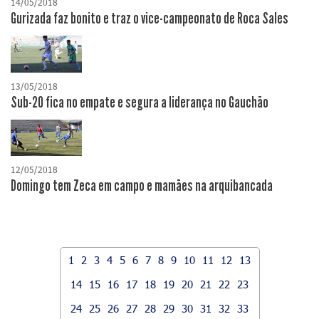
14/05/2018
Gurizada faz bonito e traz o vice-campeonato de Roca Sales
13/05/2018
Sub-20 fica no empate e segura a liderança no Gauchão
12/05/2018
Domingo tem Zeca em campo e mamães na arquibancada
1
2
3
4
5
6
7
8
9
10
11
12
13
14
15
16
17
18
19
20
21
22
23
24
25
26
27
28
29
30
31
32
33