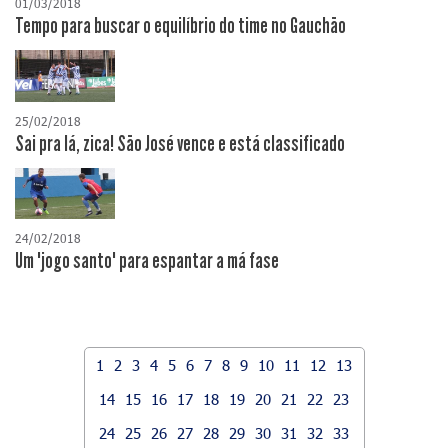
01/03/2018
Tempo para buscar o equilíbrio do time no Gauchão
25/02/2018
Sai pra lá, zica! São José vence e está classificado
24/02/2018
Um "jogo santo" para espantar a má fase
1
2
3
4
5
6
7
8
9
10
11
12
13
14
15
16
17
18
19
20
21
22
23
24
25
26
27
28
29
30
31
32
33