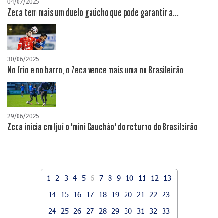
04/07/2025
Zeca tem mais um duelo gaúcho que pode garantir a...
30/06/2025
No frio e no barro, o Zeca vence mais uma no Brasileirão
29/06/2025
Zeca inicia em Ijuí o "mini Gauchão" do returno do Brasileirão
1
2
3
4
5
6
7
8
9
10
11
12
13
14
15
16
17
18
19
20
21
22
23
24
25
26
27
28
29
30
31
32
33