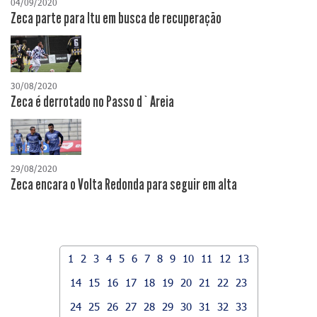
04/09/2020
Zeca parte para Itu em busca de recuperação
30/08/2020
Zeca é derrotado no Passo d`Areia
29/08/2020
Zeca encara o Volta Redonda para seguir em alta
1
2
3
4
5
6
7
8
9
10
11
12
13
14
15
16
17
18
19
20
21
22
23
24
25
26
27
28
29
30
31
32
33