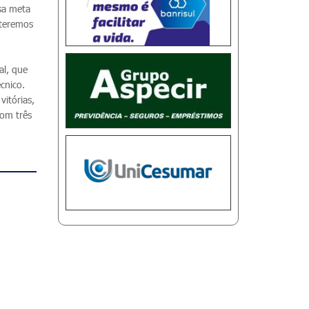
ssa meta
 teremos
al, que
cnico.
itórias,
com três