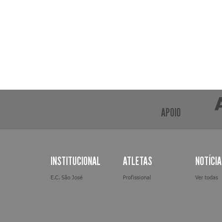
APOIO
INSTITUCIONAL
ATLETAS
NOTÍCI
E.C. São José
Profissional
Ver todas