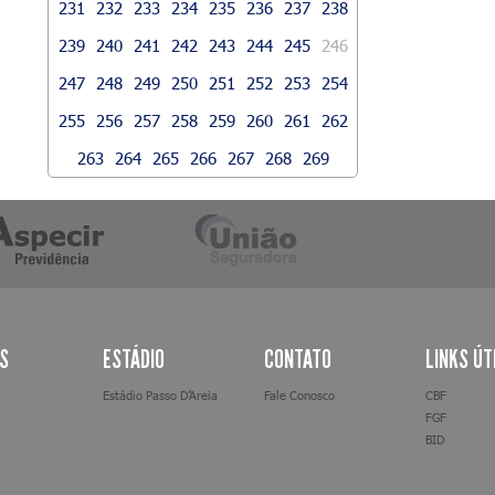
231
232
233
234
235
236
237
238
239
240
241
242
243
244
245
246
247
248
249
250
251
252
253
254
255
256
257
258
259
260
261
262
263
264
265
266
267
268
269
AS
ESTÁDIO
CONTATO
LINKS ÚT
Estádio Passo D’Areia
Fale Conosco
CBF
FGF
BID