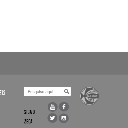
EIS
SIGA O
ZECA