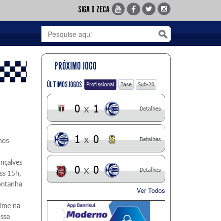
SIGA O ZECA
PRÓXIMO JOGO
ÚLTIMOS JOGOS
Profissional
Base
Sub-20
0
x
1
Detalhes
1
x
0
Detalhes
nos
onçalves
0
x
0
Detalhes
ss 15h,
ontanha
Ver Todos
time na
ossa