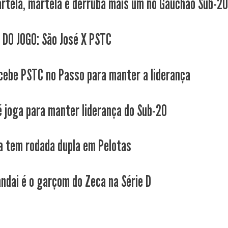
rtela, martela e derruba mais um no Gauchão Sub-2
 DO JOGO: São José X PSTC
cebe PSTC no Passo para manter a liderança
é joga para manter liderança do Sub-20
a tem rodada dupla em Pelotas
ndai é o garçom do Zeca na Série D