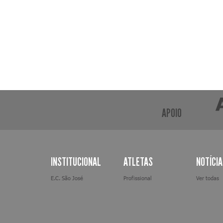
APOIO
INSTITUCIONAL
ATLETAS
NOTÍCI
E.C. São José
Profissional
Ver todas