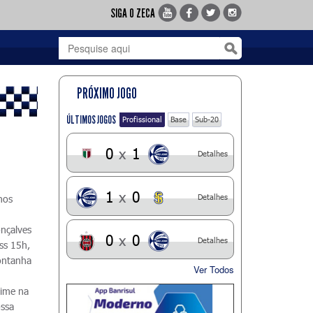
SIGA O ZECA
PRÓXIMO JOGO
ÚLTIMOS JOGOS
Profissional
Base
Sub-20
0
x
1
Detalhes
1
x
0
Detalhes
nos
onçalves
0
x
0
Detalhes
ss 15h,
ontanha
Ver Todos
time na
ossa