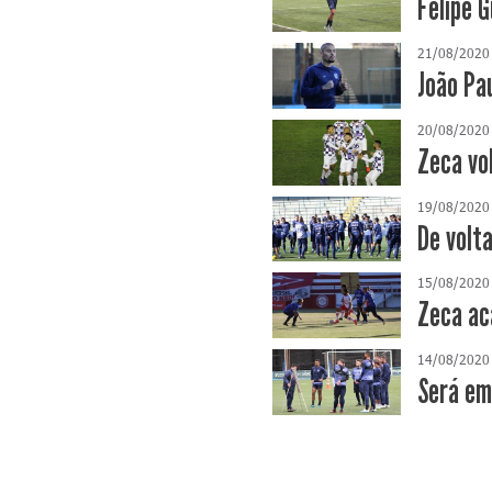
Felipe 
21/08/2020
João Pa
20/08/2020
Zeca vo
19/08/2020
De volt
15/08/2020
Zeca ac
14/08/2020
Será em