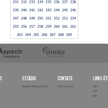
231
232
233
234
235
236
237
238
239
240
241
242
243
244
245
246
247
248
249
250
251
252
253
254
255
256
257
258
259
260
261
262
263
264
265
266
267
268
269
AS
ESTÁDIO
CONTATO
LINKS ÚT
Estádio Passo D’Areia
Fale Conosco
CBF
FGF
BID