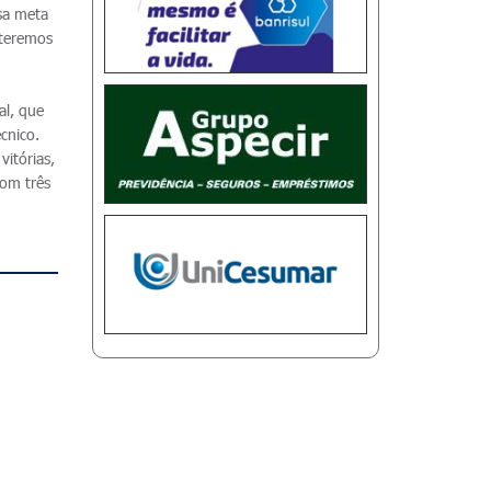
ssa meta
 teremos
al, que
cnico.
itórias,
com três