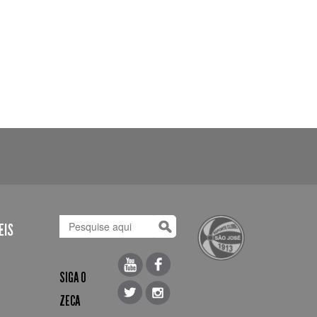
EIS
SIGA O
ZECA