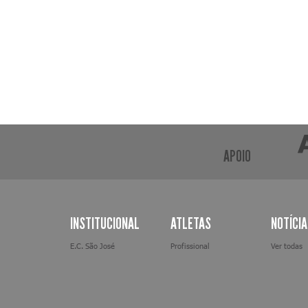
APOIO
INSTITUCIONAL
ATLETAS
NOTÍCI
E.C. São José
Profissional
Ver todas