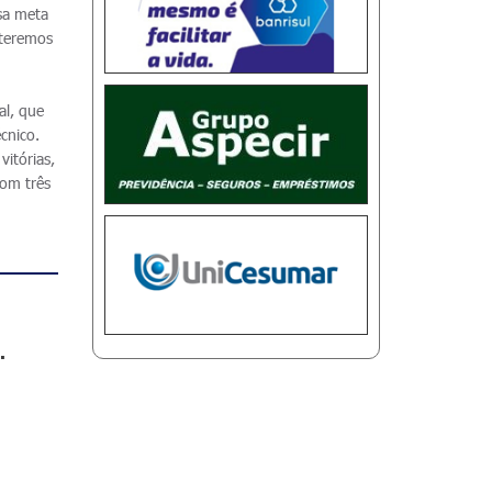
ssa meta
 teremos
al, que
cnico.
itórias,
com três
.