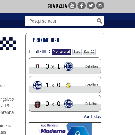
SIGA O ZECA
PRÓXIMO JOGO
ÚLTIMOS JOGOS
Profissional
Base
Sub-20
0
x
1
Detalhes
1
x
0
Detalhes
nos
onçalves
0
x
0
Detalhes
ss 15h,
ontanha
Ver Todos
time na
ossa