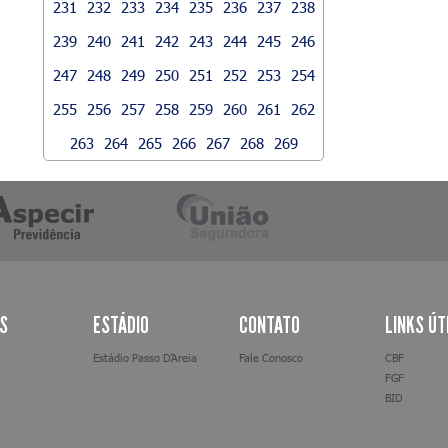
231
232
233
234
235
236
237
238
239
240
241
242
243
244
245
246
247
248
249
250
251
252
253
254
255
256
257
258
259
260
261
262
263
264
265
266
267
268
269
AS
ESTÁDIO
CONTATO
LINKS ÚT
Estádio Passo D’Areia
Fale Conosco
CBF
FGF
BID