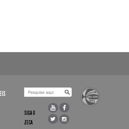
EIS
SIGA O
ZECA