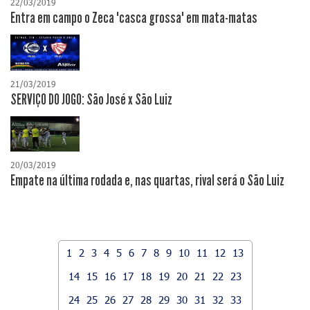
22/03/2019
Entra em campo o Zeca "casca grossa" em mata-matas
21/03/2019
SERVIÇO DO JOGO: São José x São Luiz
20/03/2019
Empate na última rodada e, nas quartas, rival será o São Luiz
1
2
3
4
5
6
7
8
9
10
11
12
13
14
15
16
17
18
19
20
21
22
23
24
25
26
27
28
29
30
31
32
33