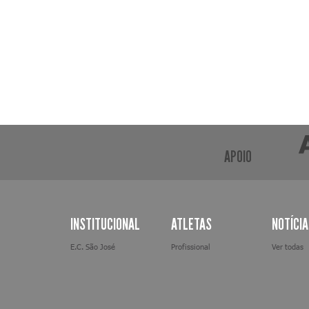
APOIO
INSTITUCIONAL
ATLETAS
NOTÍCI
E.C. São José
Profissional
Ver todas