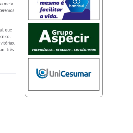
ssa meta
 teremos
al, que
cnico.
itórias,
com três