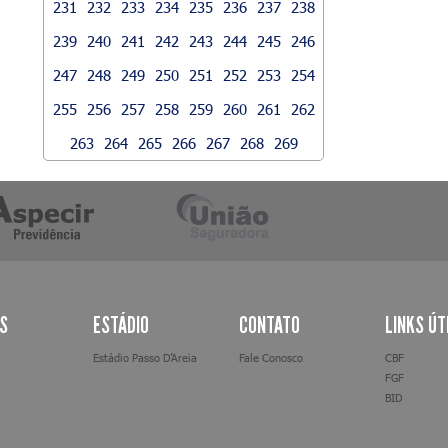
231
232
233
234
235
236
237
238
239
240
241
242
243
244
245
246
247
248
249
250
251
252
253
254
255
256
257
258
259
260
261
262
263
264
265
266
267
268
269
AS
ESTÁDIO
CONTATO
LINKS ÚT
Estádio Passo D’Areia
Fale Conosco
CBF
FGF
BID