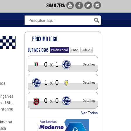
SIGA O ZECA
PRÓXIMO JOGO
ÚLTIMOS JOGOS
Profissional
Base
Sub-20
0
x
1
Detalhes
1
x
0
Detalhes
nos
onçalves
0
x
0
Detalhes
ss 15h,
ontanha
Ver Todos
time na
ossa