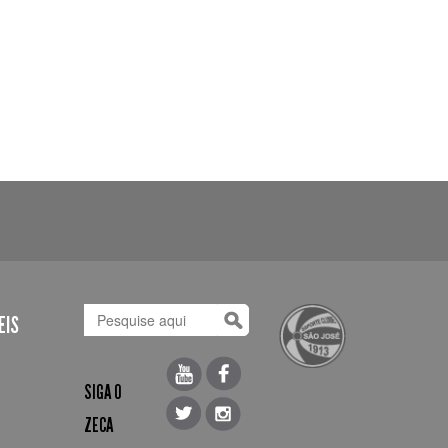
EIS
SIGA O
ZECA