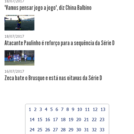
18/07/2017
"Vamos pensar jogo a jogo", diz China Balbino
18/07/2017
Atacante Paulinho é reforço para a sequência da Série D
16/07/2017
Zeca bate o Brusque e está nas oitavas da Série D
1
2
3
4
5
6
7
8
9
10
11
12
13
14
15
16
17
18
19
20
21
22
23
24
25
26
27
28
29
30
31
32
33