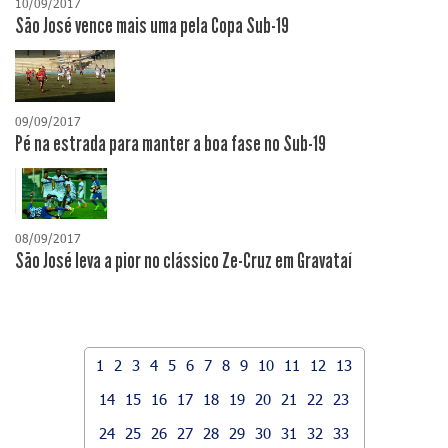
10/09/2017
São José vence mais uma pela Copa Sub-19
09/09/2017
Pé na estrada para manter a boa fase no Sub-19
08/09/2017
São José leva a pior no clássico Ze-Cruz em Gravataí
1
2
3
4
5
6
7
8
9
10
11
12
13
14
15
16
17
18
19
20
21
22
23
24
25
26
27
28
29
30
31
32
33