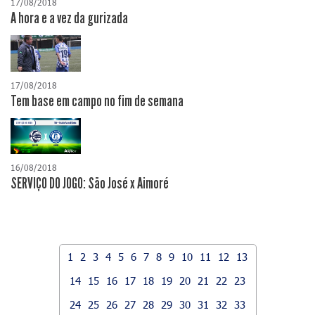
17/08/2018
A hora e a vez da gurizada
17/08/2018
Tem base em campo no fim de semana
16/08/2018
SERVIÇO DO JOGO: São José x Aimoré
1
2
3
4
5
6
7
8
9
10
11
12
13
14
15
16
17
18
19
20
21
22
23
24
25
26
27
28
29
30
31
32
33