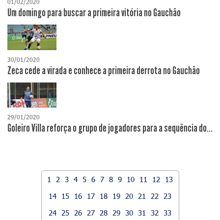
01/02/2020
Um domingo para buscar a primeira vitória no Gauchão
30/01/2020
Zeca cede a virada e conhece a primeira derrota no Gauchão
29/01/2020
Goleiro Villa reforça o grupo de jogadores para a sequência do...
1
2
3
4
5
6
7
8
9
10
11
12
13
14
15
16
17
18
19
20
21
22
23
24
25
26
27
28
29
30
31
32
33