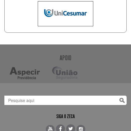
APOIO
SIGA O ZECA