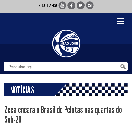
SIGA O ZECA
Toggle
navigati
NOTÍCIAS
Zeca encara o Brasil de Pelotas nas quartas do
Sub-20