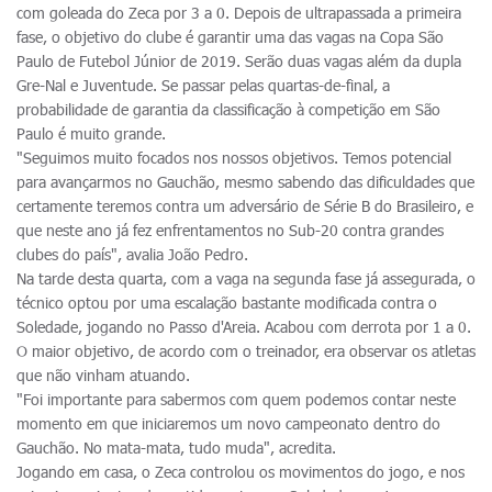
com goleada do Zeca por 3 a 0. Depois de ultrapassada a primeira
fase, o objetivo do clube é garantir uma das vagas na Copa São
Paulo de Futebol Júnior de 2019. Serão duas vagas além da dupla
Gre-Nal e Juventude. Se passar pelas quartas-de-final, a
probabilidade de garantia da classificação à competição em São
Paulo é muito grande.
"Seguimos muito focados nos nossos objetivos. Temos potencial
para avançarmos no Gauchão, mesmo sabendo das dificuldades que
certamente teremos contra um adversário de Série B do Brasileiro, e
que neste ano já fez enfrentamentos no Sub-20 contra grandes
clubes do país", avalia João Pedro.
Na tarde desta quarta, com a vaga na segunda fase já assegurada, o
técnico optou por uma escalação bastante modificada contra o
Soledade, jogando no Passo d'Areia. Acabou com derrota por 1 a 0.
O maior objetivo, de acordo com o treinador, era observar os atletas
que não vinham atuando.
"Foi importante para sabermos com quem podemos contar neste
momento em que iniciaremos um novo campeonato dentro do
Gauchão. No mata-mata, tudo muda", acredita.
Jogando em casa, o Zeca controlou os movimentos do jogo, e nos