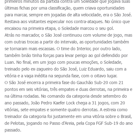
primeiros minutos da partida contra um Soledade que jogava suas
últimas fichas por uma classificação, quem criava oportunidades
para marcar, sempre em jogadas de alta velocidade, era o São José.
Restava aos visitantes especular nos contra-ataques. No único que
encaixou na primeira etapa, o Soledade marcou o seu gol.
Atrás no marcador, o São José continuou com volume de jogo, mas
com outras trocas a partir do intervalo, as oportunidades também
se tornaram mais escassas. O time do Interior, por outro lado,
também bnão tinha forças para levar perigo ao gol defendido por
Luan. No final, em um jogo com poucas emoções, o Soledade,
treinado pelo ex-zagueiro do São José, Luiz Eduardo, saiu com a
vitória e a vaga inédita na segunda fase, com o oitavo lugar.
O São José encerra a primeira fase do Gauchão Sub-20 com 21
pontos em seis vitórias, três empates e duas derrotas, na primeira e
na última rodadas. No comando da categoria desde setembro do
ano passado, João Pedro Kaefer Lock chega a 31 jogos, com 20
vitórias, sete empates e somente quatro derrotas. A estreia como
treinador da categoria foi justamente em uma vitória sobre o Brasil,
de Pelotas, jogando no Passo d'Areia, pela Copa FGF Sub-19 do ano
passado.