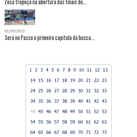
Zeca tropeça na abertura das finais do...
01/09/2023
Será no Passo o primeiro capítulo da busca...
1
2
3
4
5
6
7
8
9
10
11
12
13
14
15
16
17
18
19
20
21
22
23
24
25
26
27
28
29
30
31
32
33
34
35
36
37
38
39
40
41
42
43
44
45
46
47
48
49
50
51
52
53
54
55
56
57
58
59
60
61
62
63
64
65
66
67
68
69
70
71
72
73