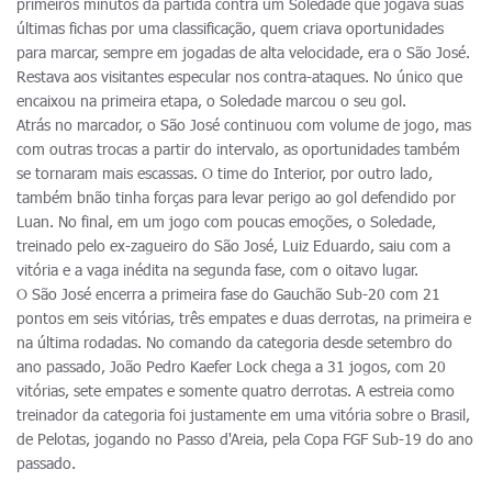
primeiros minutos da partida contra um Soledade que jogava suas
últimas fichas por uma classificação, quem criava oportunidades
para marcar, sempre em jogadas de alta velocidade, era o São José.
Restava aos visitantes especular nos contra-ataques. No único que
encaixou na primeira etapa, o Soledade marcou o seu gol.
Atrás no marcador, o São José continuou com volume de jogo, mas
com outras trocas a partir do intervalo, as oportunidades também
se tornaram mais escassas. O time do Interior, por outro lado,
também bnão tinha forças para levar perigo ao gol defendido por
Luan. No final, em um jogo com poucas emoções, o Soledade,
treinado pelo ex-zagueiro do São José, Luiz Eduardo, saiu com a
vitória e a vaga inédita na segunda fase, com o oitavo lugar.
O São José encerra a primeira fase do Gauchão Sub-20 com 21
pontos em seis vitórias, três empates e duas derrotas, na primeira e
na última rodadas. No comando da categoria desde setembro do
ano passado, João Pedro Kaefer Lock chega a 31 jogos, com 20
vitórias, sete empates e somente quatro derrotas. A estreia como
treinador da categoria foi justamente em uma vitória sobre o Brasil,
de Pelotas, jogando no Passo d'Areia, pela Copa FGF Sub-19 do ano
passado.