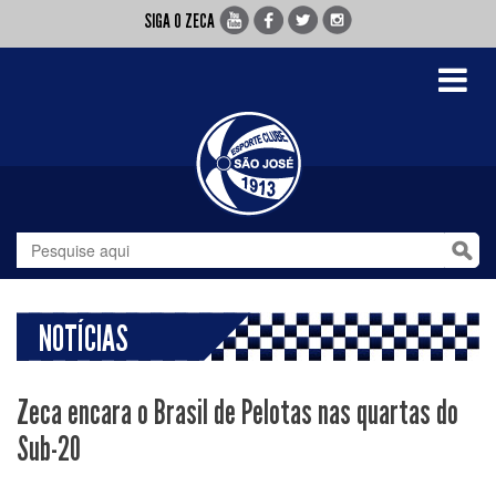
SIGA O ZECA
Toggle
navigati
NOTÍCIAS
Zeca encara o Brasil de Pelotas nas quartas do
Sub-20