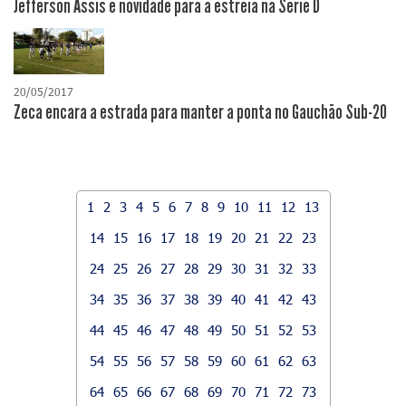
Jefferson Assis é novidade para a estreia na Série D
20/05/2017
Zeca encara a estrada para manter a ponta no Gauchão Sub-20
1
2
3
4
5
6
7
8
9
10
11
12
13
14
15
16
17
18
19
20
21
22
23
24
25
26
27
28
29
30
31
32
33
34
35
36
37
38
39
40
41
42
43
44
45
46
47
48
49
50
51
52
53
54
55
56
57
58
59
60
61
62
63
64
65
66
67
68
69
70
71
72
73