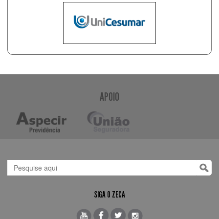
APOIO
SIGA O ZECA