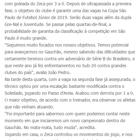
com goleada do Zeca por 3 a 0. Depois de ultrapassada a primeira
fase, o objetivo do clube é garantir uma das vagas na Copa São
Paulo de Futebol Júnior de 2019. Serão duas vagas além da dupla
Gre-Nal e Juventude. Se passar pelas quartas-de-final, a
probabilidade de garantia da classificação à competição em São
Paulo é muito grande.
"Seguimos muito focados nos nossos objetivos. Temos potencial
para avançarmos no Gauchão, mesmo sabendo das dificuldades que
certamente teremos contra um adversário de Série B do Brasileiro, e
que neste ano já fez enfrentamentos no Sub-20 contra grandes
clubes do país", avalia João Pedro.
Na tarde desta quarta, com a vaga na segunda fase já assegurada, o
técnico optou por uma escalação bastante modificada contra o
Soledade, jogando no Passo d'Areia. Acabou com derrota por 1 a 0.
O maior objetivo, de acordo com o treinador, era observar os atletas
que não vinham atuando.
"Foi importante para sabermos com quem podemos contar neste
momento em que iniciaremos um novo campeonato dentro do
Gauchão. No mata-mata, tudo muda", acredita.
Jogando em casa, o Zeca controlou os movimentos do jogo, e nos